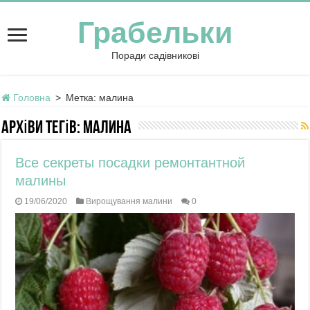
Грабельки
Поради садівникові
Головна
>
Метка:
малина
Архіви тегів:
малина
Все секреты посадки ремонтантной
малины
19/06/2020
Вирощування малини
0