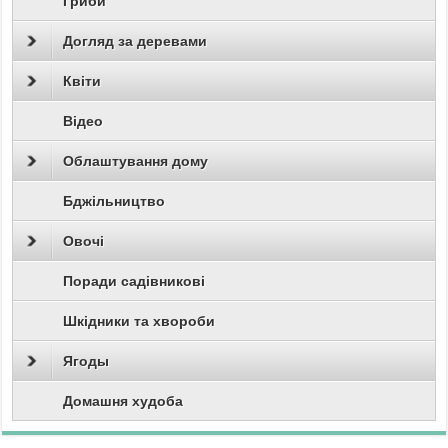
Гриби
Догляд за деревами
Квіти
Відео
Облаштування дому
Бджільництво
Овочі
Поради садівникові
Шкідники та хвороби
Ягоды
Домашня худоба