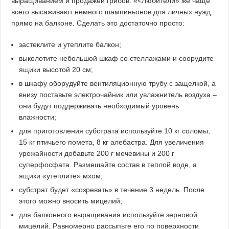
выращиванием и продажей грибов. «<Любители» же чаще
всего высаживают немного шампиньонов для личных нужд
прямо на балконе. Сделать это достаточно просто:
застеклите и утеплите балкон;
выколотите небольшой шкаф со стеллажами и соорудите
ящики высотой 20 см;
в шкафу оборудуйте вентиляционную трубу с защелкой, а
внизу поставьте электрочайник или увлажнитель воздуха –
они будут поддерживать необходимый уровень
влажности;
для приготовления субстрата используйте 10 кг соломы,
15 кг птичьего помета, 8 кг алебастра. Для увеличения
урожайности добавьте 200 г мочевины и 200 г
суперфосфата. Размешайте состав в теплой воде, а
ящики «утеплите» мхом;
субстрат будет «созревать» в течение 3 недель. После
этого можно вносить мицелий;
для балконного выращивания используйте зерновой
мицелий. Равномерно рассыпьте его по поверхности