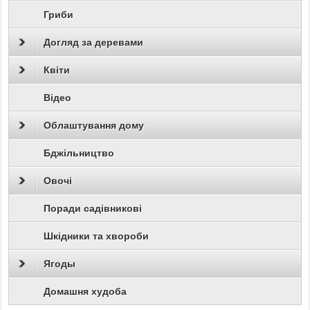
Гриби
Догляд за деревами
Квіти
Відео
Облаштування дому
Бджільництво
Овочі
Поради садівникові
Шкідники та хвороби
Ягоды
Домашня худоба