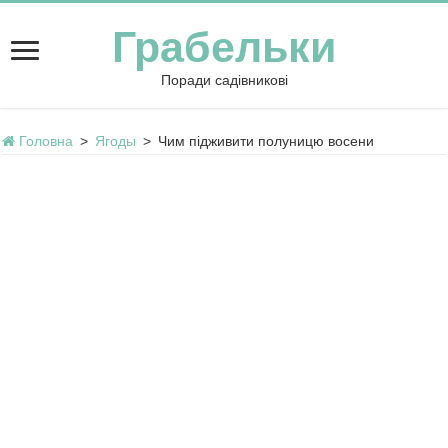
Грабельки
Поради садівникові
Головна
>
Ягоды
>
Чим підживити полуницю восени