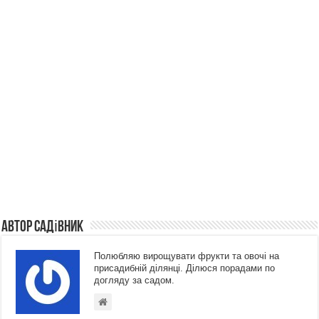
Автор Садівник
Полюбляю вирощувати фрукти та овочі на
присадибній ділянці. Ділюся порадами по
догляду за садом.