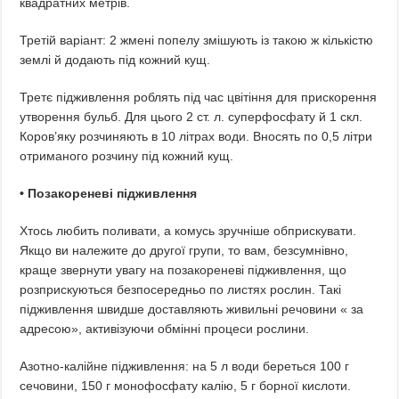
квадратних метрів.
Третій варіант: 2 жмені попелу змішують із такою ж кількістю
землі й додають під кожний кущ.
Третє підживлення роблять під час цвітіння для прискорення
утворення бульб. Для цього 2 ст. л. суперфосфату й 1 скл.
Коров’яку розчиняють в 10 літрах води. Вносять по 0,5 літри
отриманого розчину під кожний кущ.
• Позакореневі підживлення
Хтось любить поливати, а комусь зручніше обприскувати.
Якщо ви належите до другої групи, то вам, безсумнівно,
краще звернути увагу на позакореневі підживлення, що
розприскуються безпосередньо по листях рослин. Такі
підживлення швидше доставляють живильні речовини « за
адресою», активізуючи обмінні процеси рослини.
Азотно-калійне підживлення: на 5 л води береться 100 г
сечовини, 150 г монофосфату калію, 5 г борної кислоти.