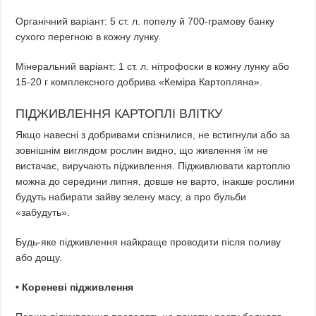
Органічний варіант: 5 ст. л. попелу й 700-грамову банку
сухого перегною в кожну лунку.
Мінеральний варіант: 1 ст. л. нітрофоски в кожну лунку або
15-20 г комплексного добрива «Кеміра Картопляна».
ПІДЖИВЛЕННЯ КАРТОПЛІ ВЛІТКУ
Якщо навесні з добривами спізнилися, не встигнули або за
зовнішнім виглядом рослин видно, що живлення їм не
вистачає, виручають підживлення. Підживлювати картоплю
можна до середини липня, довше не варто, інакше рослини
будуть набирати зайву зелену масу, а про бульби
«забудуть».
Будь-яке підживлення найкраще проводити після поливу
або дощу.
• Кореневі підживлення