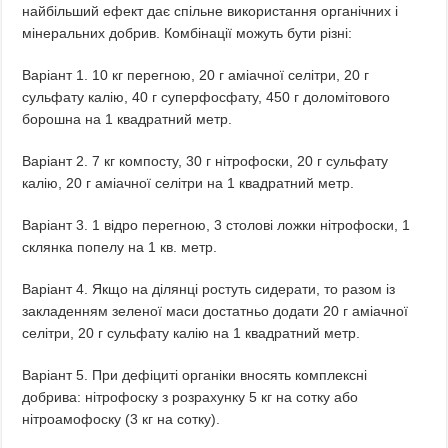
найбільший ефект дає спільне використання органічних і
мінеральних добрив. Комбінації можуть бути різні:
Варіант 1. 10 кг перегною, 20 г аміачної селітри, 20 г
сульфату калію, 40 г суперфосфату, 450 г доломітового
борошна на 1 квадратний метр.
Варіант 2. 7 кг компосту, 30 г нітрофоски, 20 г сульфату
калію, 20 г аміачної селітри на 1 квадратний метр.
Варіант 3. 1 відро перегною, 3 столові ложки нітрофоски, 1
склянка попелу на 1 кв. метр.
Варіант 4. Якщо на ділянці ростуть сидерати, то разом із
закладенням зеленої маси достатньо додати 20 г аміачної
селітри, 20 г сульфату калію на 1 квадратний метр.
Варіант 5. При дефіциті органіки вносять комплексні
добрива: нітрофоску з розрахунку 5 кг на сотку або
нітроамофоску (3 кг на сотку).