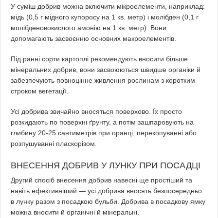
У суміш добрив можна включити мікроелементи, наприклад:
мідь (0,5 г мідного купоросу на 1 кв. метр) і молібден (0,1 г
молібденовокислого амонію на 1 кв. метр). Вони
допомагають засвоєнню основних макроелементів.
Під ранні сорти картоплі рекомендують вносити більше
мінеральних добрив, вони засвоюються швидше органіки й
забезпечують повноцінне живлення рослинам з коротким
строком вегетації.
Усі добрива звичайно вносяться поверхово. Їх просто
розкидають по поверхні ґрунту, а потім зашпаровують на
глибину 20-25 сантиметрів при оранці, перекопуванні або
розпушуванні пласкорізом.
ВНЕСЕННЯ ДОБРИВ У ЛУНКУ ПРИ ПОСАДЦІ
Другий спосіб внесення добрив навесні ще простіший та
навіть ефективніший — усі добрива вносять безпосередньо
в лунку разом з посадкою бульби. Добрива в посадкову ямку
можна вносити й органічні й мінеральні.