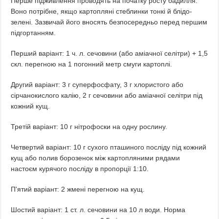
Перше підживлення проводять на початку росту бадилля.
Воно потрібне, якщо картопляні стеблинки тонкі й блідо-
зелені. Зазвичай його вносять безпосередньо перед першим
підгортанням.
Перший варіант: 1 ч. л. сечовини (або аміачної селітри) + 1,5
скл. перегною на 1 погонний метр смуги картоплі.
Другий варіант: 3 г суперфосфату, 3 г хлористого або
сірчанокислого калію, 2 г сечовини або аміачної селітри під
кожний кущ.
Третій варіант: 10 г нітрофоски на одну рослину.
Четвертий варіант: 10 г сухого пташиного посліду під кожний
кущ або полив борозенок між картопляними рядами
настоєм курячого посліду в пропорції 1:10.
П'ятий варіант: 2 жмені перегною на кущ.
Шостий варіант: 1 ст. л. сечовини на 10 л води. Норма