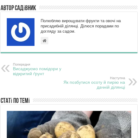
Автор Садівник
Полюбляю вирощувати фрукти та овочі на
присадибній ділянці. Ділюся порадами по
догляду за садом.
Попередня
Висаджуємо помідори у
відкритий ґрунт
Наступна
Як позбутися осоту й пирію на
дачній ділянці
Статі по темі