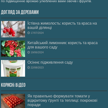
по підвищенню врожаю улюблених вами овочів і фруктів.
Догляд за деревами
Їстівна жимолость: користь та краса на
вашій ділянці
17/07/2024
Китайський лимонник: користь та краса
для вашого саду
19/06/2024
Осіннє підживлення саду
22/08/2023
Корисні відео
Як правильно формувати томати у
відкритому ґрунті та теплиці: покрокові
поради