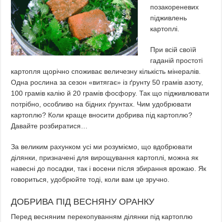
позакореневих
підживлень
картоплі.
При всій своїй
гаданій простоті
картопля щорічно споживає величезну кількість мінералів.
Одна рослина за сезон «витягає» із ґрунту 50 грамів азоту,
100 грамів калію й 20 грамів фосфору.
Так що підживлювати
потрібно, особливо на бідних ґрунтах. Чим удобрювати
картоплю? Коли краще вносити добрива під картоплю?
Давайте розбиратися…
За великим рахунком усі ми розуміємо, що вдобрювати
ділянки, призначені для вирощування картоплі, можна як
навесні до посадки, так і восени після збирання врожаю. Як
говориться, удобрюйте тоді, коли вам це зручно.
ДОБРИВА ПІД ВЕСНЯНУ ОРАНКУ
Перед весняним перекопуванням ділянки під картоплю