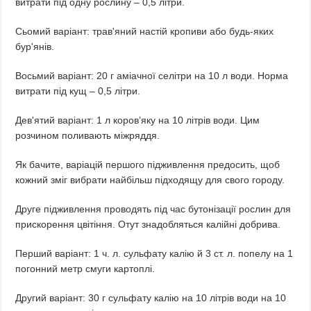
витрати під одну рослину – 0,5 літри.
Сьомий варіант: трав'яний настій кропиви або будь-яких
бур'янів.
Восьмий варіант: 20 г аміачної селітри на 10 л води. Норма
витрати під кущ – 0,5 літри.
Дев'ятий варіант: 1 л коров’яку на 10 літрів води. Цим
розчином поливають міжряддя.
Як бачите, варіацій першого підживлення предосить, щоб
кожний зміг вибрати найбільш підходящу для свого городу.
Друге підживлення проводять під час бутонізації рослин для
прискорення цвітіння. Отут знадобляться калійні добрива.
Перший варіант: 1 ч. л. сульфату калію й 3 ст. л. попелу на 1
погонний метр смуги картоплі.
Другий варіант: 30 г сульфату калію на 10 літрів води на 10