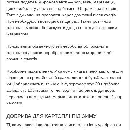
Можна додати й мікроелементи — бор, мідь, марганець,
цинк і кобальт у дозуванні не більше 0,5 грамів на 5 літрів.
Таке підживлення проводять через два тижні після сходів.
При необхідності повторюють ще раз. Таким розчином
картоплю можна обприскувати до цвітіння із двотижневим
інтервалом.
Прихильники органічного землеробства обприскують
картопляні ділянки переброженим настоєм кропиви або
розчинів гуматів.
Фосфорне підживлення. У самому кінці цвітіння картоплі для
підвищення врожайності й крахмалистості бульб картопляні
кущі обприскують витяжкою із суперфосфату: 20 г добрива
заливають 10 літрами теплої води й настоюють дві доби,
періодично помішуючи. Норма витрати такого настою: 1 літр
на сотку.
ДОБРИВА ДЛЯ КАРТОПЛІ ПІД ЗИМУ
Ті, кому навесні дорога кожна хвилина, воліють удобрювати