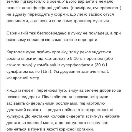
землю під картоплю з осені. У цього варіанта є немало
плюсів: деякі фосфорні добрива (приміром, суперфосфат)
не відразу переходять у форми, що легко засвоюються
рослинами, а до весни вони саме трансформуються.
Свіжий гній теж безпосередньо в лунку не покладеш, а при
осінньому внесенні він саме встигне перепріти.
Картопля дуже любить органіку, тому рекомендується
восени вносити під картоплю по 5-10 кг перегною (або
свіжого гною) у комбінації із суперфосфатом (30 г) і
сульфатом калію (15 г). Усі дозування зазначені на 1
квадратний метр.
Якщо із гноєм і перегноєм туго, виручає зелене добриво за
назвою сидерати. Після збирання врожаю всі грядки
засівають сидеральними рослинами, під картоплю
ідеальний варіант — редька олійна та інші хрестоцвітні
культури. До настання холодів сидерати встигнуть набрати
достатньо зеленої маси, а до наступного сезону вже
опиняться в ґрунті в якості корисної органіки.