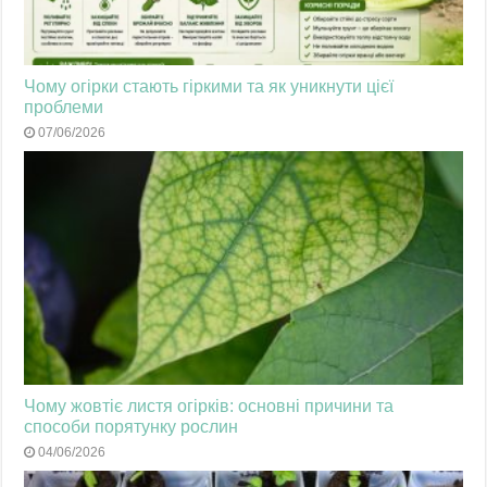
Чому огірки стають гіркими та як уникнути цієї
проблеми
07/06/2026
Чому жовтіє листя огірків: основні причини та
способи порятунку рослин
04/06/2026