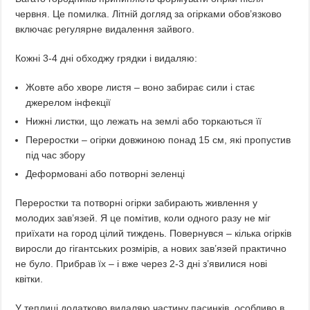
червня. Це помилка. Літній догляд за огірками обов’язково
включає регулярне видалення зайвого.
Кожні 3-4 дні обходжу грядки і видаляю:
Жовте або хворе листя – воно забирає сили і стає
джерелом інфекції
Нижні листки, що лежать на землі або торкаються її
Переростки – огірки довжиною понад 15 см, які пропустив
під час збору
Деформовані або потворні зеленці
Переростки та потворні огірки забирають живлення у
молодих зав’язей. Я це помітив, коли одного разу не міг
приїхати на город цілий тиждень. Повернувся – кілька огірків
виросли до гігантських розмірів, а нових зав’язей практично
не було. Прибрав їх – і вже через 2-3 дні з’явилися нові
квітки.
У теплиці додатково видаляю частину пасинків, особливо в