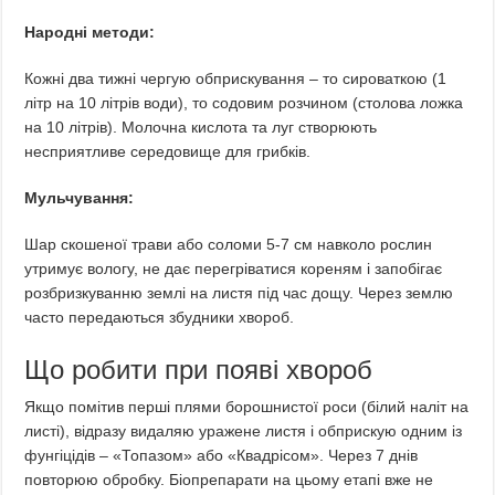
Народні методи:
Кожні два тижні чергую обприскування – то сироваткою (1
літр на 10 літрів води), то содовим розчином (столова ложка
на 10 літрів). Молочна кислота та луг створюють
несприятливе середовище для грибків.
Мульчування:
Шар скошеної трави або соломи 5-7 см навколо рослин
утримує вологу, не дає перегріватися кореням і запобігає
розбризкуванню землі на листя під час дощу. Через землю
часто передаються збудники хвороб.
Що робити при появі хвороб
Якщо помітив перші плями борошнистої роси (білий наліт на
листі), відразу видаляю уражене листя і обприскую одним із
фунгіцідів – «Топазом» або «Квадрісом». Через 7 днів
повторюю обробку. Біопрепарати на цьому етапі вже не