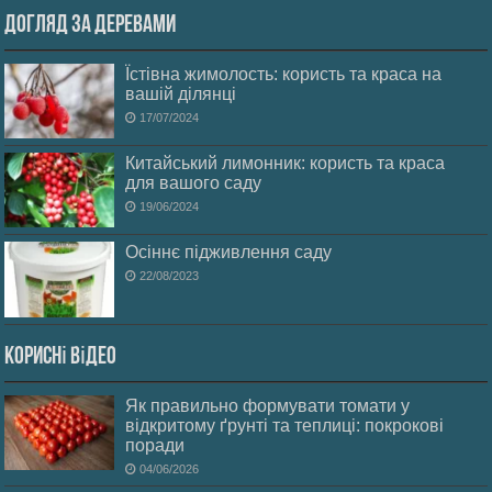
Догляд за деревами
Їстівна жимолость: користь та краса на
вашій ділянці
17/07/2024
Китайський лимонник: користь та краса
для вашого саду
19/06/2024
Осіннє підживлення саду
22/08/2023
Корисні відео
Як правильно формувати томати у
відкритому ґрунті та теплиці: покрокові
поради
04/06/2026