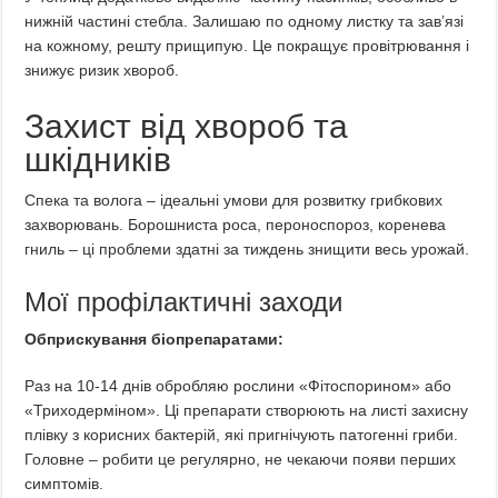
нижній частині стебла. Залишаю по одному листку та зав’язі
на кожному, решту прищипую. Це покращує провітрювання і
знижує ризик хвороб.
Захист від хвороб та
шкідників
Спека та волога – ідеальні умови для розвитку грибкових
захворювань. Борошниста роса, пероноспороз, коренева
гниль – ці проблеми здатні за тиждень знищити весь урожай.
Мої профілактичні заходи
Обприскування біопрепаратами:
Раз на 10-14 днів обробляю рослини «Фітоспорином» або
«Триходерміном». Ці препарати створюють на листі захисну
плівку з корисних бактерій, які пригнічують патогенні гриби.
Головне – робити це регулярно, не чекаючи появи перших
симптомів.