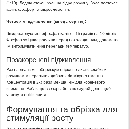
(1:10). Додаю стакан золи на відро розчину. Зола постачає
калій, фосфор та мікроелементи.
Четверте підживлення (кінець серпня):
Використовую монофосфат калію – 15 грамів на 10 літрів.
Фосфор зміцнює рослини перед похолоданням, допомагає
їм витримувати нічні перепади температур.
Позакореневі підживлення
Раз на два тижні обприскую огірки по листю слабким
розчином мінеральних добрив або мікроелементів.
Концентрація в 2-3 рази менша, ніж для кореневого
внесення. Роблю це ввечері або в похмурий день, щоб
уникнути опіків листя.
Формування та обрізка для
стимуляції росту
Багато городників припиняють формувати огірки після