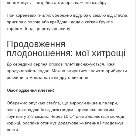
допоможуть – потрібна артилерія важчого калібру.
При кореневих гнилях обережно відгрібаю землю від стебла,
присипаю золою або крейдою і додаю свіжий ґрунт з
торфом. Іноді це рятує рослину.
Продовження
плодоношення: мої хитрощі
До середини серпня огіркові плеті виснажуються, їхня
продуктивність падає. Можна змиритися і почати прибирати
рослини, а можна дати їм друге дихання.
Омолодження плетей:
Обережно опускаю стебла, що виросли вище шпалери,
вниз, розкладаю їх вздовж грядки і присипаю вологим
ґрунтом у 2-3 місцях. Через 10-14 днів з’являються молоді
корінці, рослина отримує додаткове живлення і продовжує
рости.