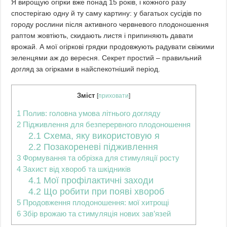
Я вирощую огірки вже понад 15 років, і кожного разу
спостерігаю одну й ту саму картину: у багатьох сусідів по
городу рослини після активного червневого плодоношення
раптом жовтіють, скидають листя і припиняють давати
врожай.
А мої огіркові грядки продовжують радувати свіжими
зеленцями аж до вересня. Секрет простий – правильний
догляд за огірками в найспекотніший період.
Зміст
[
приховати
]
1
Полив: головна умова літнього догляду
2
Підживлення для безперервного плодоношення
2.1
Схема, яку використовую я
2.2
Позакореневі підживлення
3
Формування та обрізка для стимуляції росту
4
Захист від хвороб та шкідників
4.1
Мої профілактичні заходи
4.2
Що робити при появі хвороб
5
Продовження плодоношення: мої хитрощі
6
Збір врожаю та стимуляція нових зав’язей