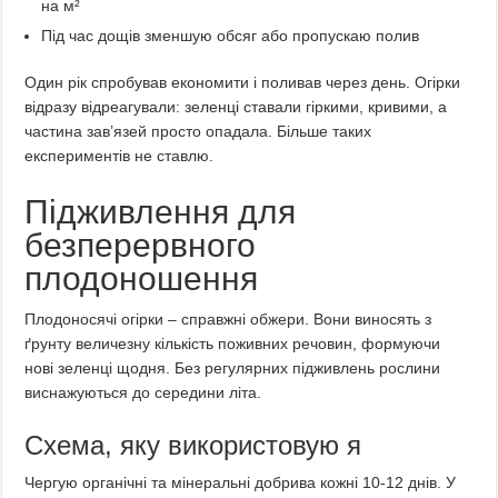
на м²
Під час дощів зменшую обсяг або пропускаю полив
Один рік спробував економити і поливав через день. Огірки
відразу відреагували: зеленці ставали гіркими, кривими, а
частина зав’язей просто опадала. Більше таких
експериментів не ставлю.
Підживлення для
безперервного
плодоношення
Плодоносячі огірки – справжні обжери. Вони виносять з
ґрунту величезну кількість поживних речовин, формуючи
нові зеленці щодня. Без регулярних підживлень рослини
виснажуються до середини літа.
Схема, яку використовую я
Чергую органічні та мінеральні добрива кожні 10-12 днів. У