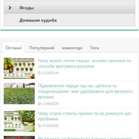
Ягоды
Домашня худоба
Останні
Популярний
коментарі
Теги
Чому жовтіє листя перцю: основні причини та
способи врятувати рослини
11/06/2026
Підживлення перцю під час цвітіння та
плодоношення: чим удобрювати для великого
врожаю
11/06/2026
Чому огірки стають гіркими та як уникнути цієї
проблеми
07/06/2026
Як правильно формувати томати у відкритому