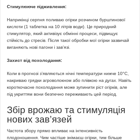
Стимулююче підживлення:
Наприкінці серпня поливаю огірки розчином бурштинової
кислоти (1 таблетка на 10 літрів води). Це природний
стимулятор, який активізує обмінні процеси, підвищує
стійкість до стресів. Після такої обробки мої огірки зазвичай
виганяють нові пагони і зав’язі.
Захист від похолодання:
Коли в прогнозі з’являються нічні температури нижче 10°C,
накриваю грядки агроволокном або плівкою на дугах. Навіть
короткочасне похолодання може зупинити ріст огірків, але
під укриттям вони безпечно переживають цей період.
Збір врожаю та стимуляція
нових зав’язей
Частота збору прямо впливає на інтенсивність
плодоношення. Чим частіше знімаєш огірки, тим більше