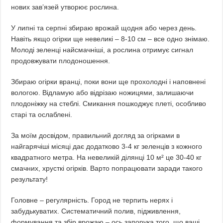
нових зав’язей утворює рослина.
У липні та серпні збираю врожай щодня або через день.
Навіть якщо огірки ще невеликі – 8-10 см – все одно знімаю.
Молоді зеленці найсмачніші, а рослина отримує сигнал
продовжувати плодоношення.
Збираю огірки вранці, поки вони ще прохолодні і наповнені
вологою. Відламую або відрізаю ножицями, залишаючи
плодоніжку на стеблі. Смикання пошкоджує плеті, особливо
старі та ослаблені.
За моїм досвідом, правильний догляд за огірками в
найгарячіші місяці дає додатково 3-4 кг зеленців з кожного
квадратного метра. На невеликій ділянці 10 м² це 30-40 кг
смачних, хрусткі огірків. Варто попрацювати заради такого
результату!
Головне – регулярність. Город не терпить нерях і
забудькуватих. Систематичний полив, підживлення,
формування та збір врожаю – ось запорука того, що ваші