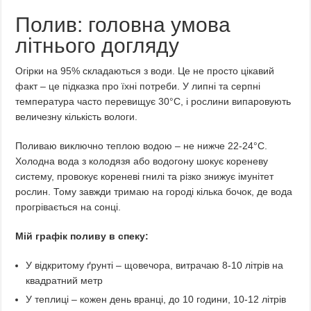
Полив: головна умова
літнього догляду
Огірки на 95% складаються з води. Це не просто цікавий
факт – це підказка про їхні потреби. У липні та серпні
температура часто перевищує 30°C, і рослини випаровують
величезну кількість вологи.
Поливаю виключно теплою водою – не нижче 22-24°C.
Холодна вода з колодязя або водогону шокує кореневу
систему, провокує кореневі гнилі та різко знижує імунітет
рослин. Тому завжди тримаю на городі кілька бочок, де вода
прогрівається на сонці.
Мій графік поливу в спеку:
У відкритому ґрунті – щовечора, витрачаю 8-10 літрів на
квадратний метр
У теплиці – кожен день вранці, до 10 години, 10-12 літрів