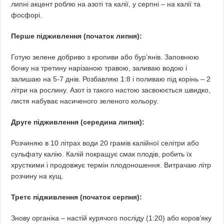
липні акцент роблю на азоті та калії, у серпні – на калії та
фосфорі.
Перше підживлення (початок липня):
Готую зелене добриво з кропиви або бур’янів. Заповнюю
бочку на третину нарізаною травою, заливаю водою і
залишаю на 5-7 днів. Розбавляю 1:8 і поливаю під корінь – 2
літри на рослину. Азот із такого настою засвоюється швидко,
листя набуває насиченого зеленого кольору.
Друге підживлення (середина липня):
Розчиняю в 10 літрах води 20 грамів калійної селітри або
сульфату калію. Калій покращує смак плодів, робить їх
хрусткими і продовжує термін плодоношення. Витрачаю літр
розчину на кущ.
Третє підживлення (початок серпня):
Знову органіка – настій курячого посліду (1:20) або коров’яку