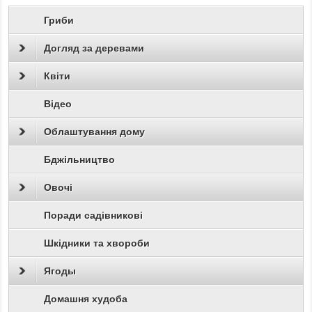
Гриби
Догляд за деревами
Квіти
Відео
Облаштування дому
Бджільництво
Овочі
Поради садівникові
Шкідники та хвороби
Ягоды
Домашня худоба