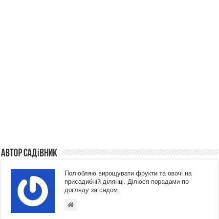
Автор Садівник
Полюбляю вирощувати фрукти та овочі на
присадибній ділянці. Ділюся порадами по
догляду за садом.