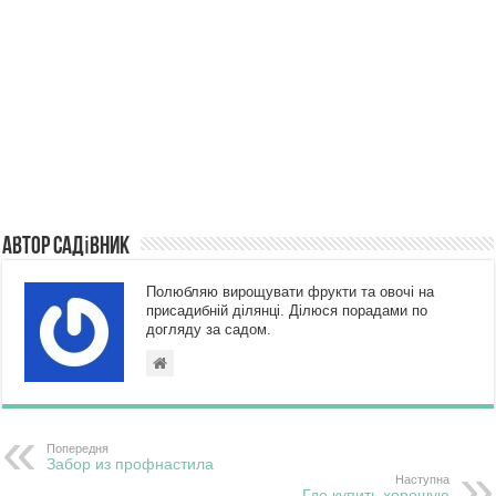
Автор Садівник
Полюбляю вирощувати фрукти та овочі на
присадибній ділянці. Ділюся порадами по
догляду за садом.
Попередня
Забор из профнастила
Наступна
Где купить хорошую