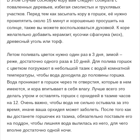
В этом случае сосновую кору вам следует собирать с
поваленных деревьев, избегая смолистых и трухлявых
участков. Перед тем как засыпать кору в горшок, её нужно
прокипятить около 15 минут и хорошенько просушить на
солнце, также вы можете воспользоваться духовкой. К коре
желательно добавить керамзит, кусочки сфагнума (мох),
древесный уголь или торф.
Летом поливать цветок нужно один раз в 3 дня, зимой –
реже, достаточно одного раза в 10 дней. Для полива горшок
с цветком погружают в небольшой тазик с водой комнатной
температуры, чтобы вода доходила до половины горшка.
Вода проникает в горшок через те отверстия, которые в нем
имеются, и кора впитывает в себя влагу. Лучше всего это
делать утром и оставлять горшок с орхидеей в тазике часов
на 12. Очень важно, чтобы вода не сильно остывала за это
время, иначе ваша орхидея может заболеть. После того как
вы достанете горшочек из тазика, обязательно поставьте его
на поддон, чтобы лишняя вода вылилась из него, для чего
вполне достаточно одной ночи.