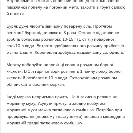
мікроелементів містить деревний попіл. Достатньо внести
півсклянки попелу на погонний метр, закрити в ґрунт сапкою
й полити.
Буряк дуже любить звичайну поварену сіль. Протягом
вегетації буряк підживлюють 3 рази. Останнє підживлення
зробіть сольовим розчином: 10-15 г (1 ст. л.) повареної
солі/10 л води. Витрата вдобрювального розчину приблизно
5 л на 1 кв. м. Коренеплід здобуває надзвичайну солодкість.
Моркву побалуйте наприкінці серпня розчином борної
кислоти. В 1 л гарячої води розчиніть 1 чайну ложку борної
кислоти й розбавте в 10 л води. Охолодженим розчином
обприскайте рослини моркви.
Іноді морква неприємно гірчить. Це її захисна реакція на
морквяну муху. Усунути гіркоту, а заодно позбутися
морквяної мухи можна тютюновою сумішшю. Потрібно при
проріджуванні (першому і наступними) посипати міжряддя в
морквяній грядці тютюновою сумішшю.