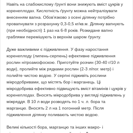
Навіть на слабокислому ґрунті вони знижують вміст цукрів у
коренеплодах. Кислотність ґрунту можна нейтралізувати
внесенням вапна. Обов’язково з осені ділянку потрібно
провапнувати з розрахунку 0,3-0,5 кг/кв.м. Ділянку вапнують
(при необхідності) 1 раз на 6-8 років. Розкидане вапно
граблями перемішують із верхнім шаром ґрунту.
Дуже важливими є підживлення. У фазу наростання
коренеплоду (липень-серпень) ефективне підживлення
рослин нітроамофоскою. Приготуйте розчин (30-40 г/10 л
води), пролийте між рядками рослин (2-3 л/пог. метр) і
полийте чистою водою. У серпні підживіть рослини
мікродобривами, що містять бор і марганець. Ці
мікродобрива ефективно підвищують вміст вітамінів і цукрів у
коренеплодах. Вносять мікродобрива у вигляді підживлень у
міжряддя. В 10 л води розводять по 1 ч. л. бора та
марганцю. Вносять 2 л на 1 погонний метр. Після
підживлення ділянку поливають чистою водою.
Великі кількості бора, марганцю та інших макро- і