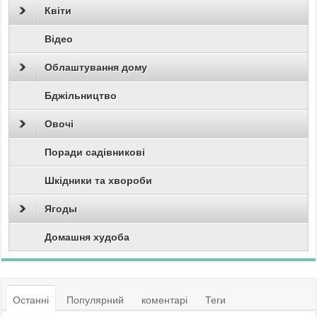
Квіти
Відео
Облаштування дому
Бджільництво
Овочі
Поради садівникові
Шкідники та хвороби
Ягоды
Домашня худоба
Останні
Популярний
коментарі
Теги