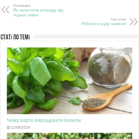
Попередня
Як захистити розсаду від
чорної ніжки
Наступна
Роботи в саду навесні
Статі по темі
Чому варто вирощувати базилік
12/06/2024