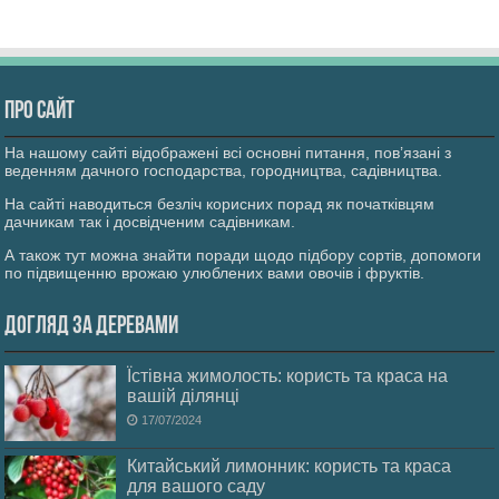
Про сайт
На нашому сайті відображені всі основні питання, пов’язані з
веденням дачного господарства, городництва, садівництва.
На сайті наводиться безліч корисних порад як початківцям
дачникам так і досвідченим садівникам.
А також тут можна знайти поради щодо підбору сортів, допомоги
по підвищенню врожаю улюблених вами овочів і фруктів.
Догляд за деревами
Їстівна жимолость: користь та краса на
вашій ділянці
17/07/2024
Китайський лимонник: користь та краса
для вашого саду