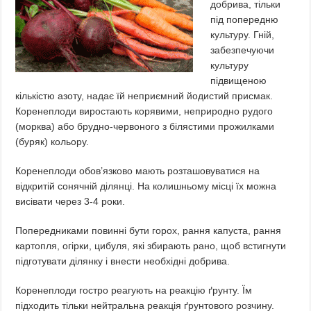
добрива, тільки
під попередню
культуру. Гній,
забезпечуючи
культуру
підвищеною
кількістю азоту, надає їй неприємний йодистий присмак.
Коренеплоди виростають корявими, неприродно рудого
(морква) або брудно-червоного з білястими прожилками
(буряк) кольору.
Коренеплоди обов’язково мають розташовуватися на
відкритій сонячній ділянці. На колишньому місці їх можна
висівати через 3-4 роки.
Попередниками повинні бути горох, рання капуста, рання
картопля, огірки, цибуля, які збирають рано, щоб встигнути
підготувати ділянку і внести необхідні добрива.
Коренеплоди гостро реагують на реакцію ґрунту. Їм
підходить тільки нейтральна реакція ґрунтового розчину.