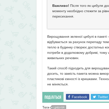
Важливо!
Після того як цибуля дос
моменту необхідно стежити за рівн
пересихання.
Вирощування зеленої цибулі в пакеті –
відбувається за рахунок перепаду тем
тепло в будинку створює достатньо ко
потреби в додатковому добриві, тому щ
живильних речовин.
Такий спосіб підходить для вирощуван
досить, то замість пакета можна викор
пластикові ємності із кришками. Техн
не міняється.
Facebook
Twitter
Поділіться
Теги
ЦИБУЛЯ