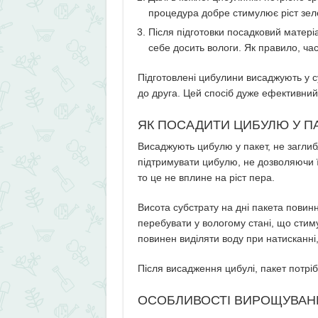
процедура добре стимулює ріст зел
Після підготовки посадковий матеріа
себе досить вологи. Як правило, ча
Підготовлені цибулини висаджують у с
до друга. Цей спосіб дуже ефективни
ЯК ПОСАДИТИ ЦИБУЛЮ У ПА
Висаджують цибулю у пакет, не заглиб
підтримувати цибулю, не дозволяючи ї
то це не вплине на ріст пера.
Висота субстрату на дні пакета повин
перебувати у вологому стані, що стим
повинен виділяти воду при натисканні
Після висадження цибулі, пакет потріб
ОСОБЛИВОСТІ ВИРОЩУВАНН