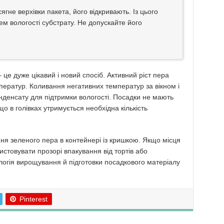
ягне верхівки пакета, його відкривають. Із цього
ем вологості субстрату. Не допускайте його
 це дуже цікавий і новий спосіб. Активний ріст пера
ператур. Коливання негативних температур за вікном і
нденсату для підтримки вологості. Посадки не мають
о в голівках утримується необхідна кількість
ня зеленого пера в контейнері із кришкою. Якщо місця
истовувати прозорі впакування від тортів або
ологія вирощування й підготовки посадкового матеріалу
Pinterest