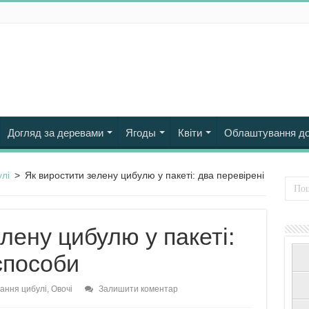
Догляд за деревами
Ягоды
Квіти
Облаштування д
лі
>
Як виростити зелену цибулю у пакеті: два перевірені
лену цибулю у пакеті:
способи
ання цибулі
,
Овочі
Залишити коментар