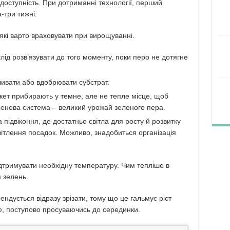
і доступність. При дотриманні технології, перший
-три тижні.
 які варто враховувати при вирощуванні.
лід розв’язувати до того моменту, поки перо не дотягне
ливати або вдобрювати субстрат.
акет прибирають у темне, але не тепле місце, щоб
ренева система – великий урожай зеленого пера.
 підвіконня, де достатньо світла для росту й розвитку
ітлення посадок. Можливо, знадобиться організація
дтримувати необхідну температуру. Чим тепліше в
 зелень.
ендується відразу зрізати, тому що це гальмує ріст
ю, поступово просуваючись до серединки.