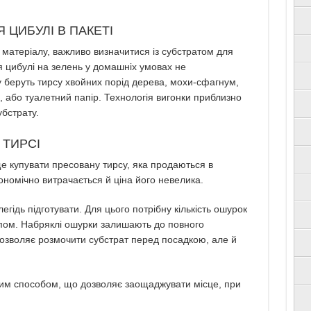
ЦИБУЛІ В ПАКЕТІ
матеріалу, важливо визначитися із субстратом для
 цибулі на зелень у домашніх умовах не
у беруть тирсу хвойних порід дерева, мохи-сфагнум,
, або туалетний папір. Технологія вигонки приблизно
убстрату.
 ТИРСІ
е купувати пресовану тирсу, яка продаються в
ономічно витрачається й ціна його невелика.
гідь підготувати. Для цього потрібну кількість ошурок
опом. Набряклі ошурки залишають до повного
дозволяє розмочити субстрат перед посадкою, але й
вим способом, що дозволяє заощаджувати місце, при