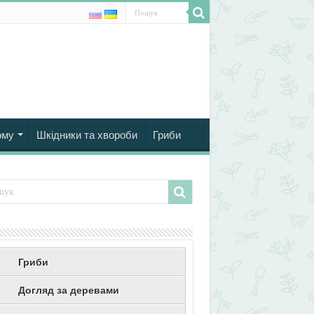
ому
Шкідники та хвороби
Гриби
Гриби
Догляд за деревами