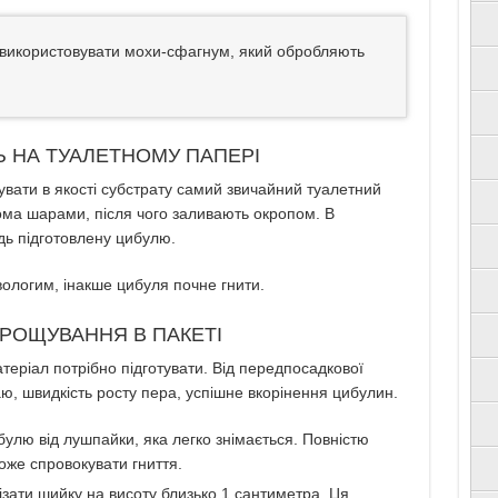
 використовувати мохи-сфагнум, який обробляють
Ь НА ТУАЛЕТНОМУ ПАПЕРІ
вати в якості субстрату самий звичайний туалетний
кома шарами, після чого заливають окропом. В
дь підготовлену цибулю.
вологим, інакше цибуля почне гнити.
ИРОЩУВАННЯ В ПАКЕТІ
теріал потрібно підготувати. Від передпосадкової
ю, швидкість росту пера, успішне вкорінення цибулин.
булю від лушпайки, яка легко знімається. Повністю
оже спровокувати гниття.
ізати шийку на висоту близько 1 сантиметра. Ця