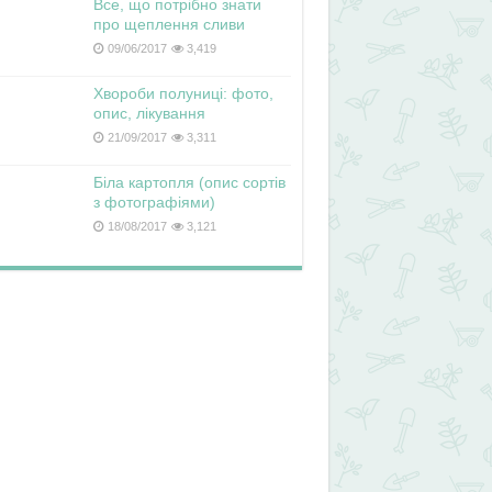
Все, що потрібно знати
про щеплення сливи
09/06/2017
3,419
Хвороби полуниці: фото,
опис, лікування
21/09/2017
3,311
Біла картопля (опис сортів
з фотографіями)
18/08/2017
3,121