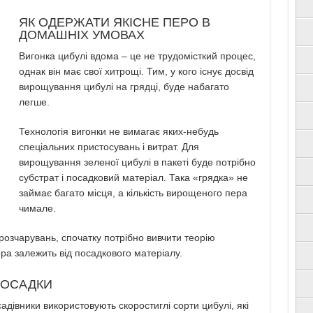
ЯК ОДЕРЖАТИ ЯКІСНЕ ПЕРО В
ДОМАШНІХ УМОВАХ
Вигонка цибулі вдома – це не трудомісткий процес,
однак він має свої хитрощі. Тим, у кого існує досвід
вирощування цибулі на грядці, буде набагато
легше.
Технологія вигонки не вимагає яких-небудь
спеціальних пристосувань і витрат. Для
вирощування зеленої цибулі в пакеті буде потрібно
субстрат і посадковий матеріал. Така «грядка» не
займає багато місця, а кількість вирощеного пера
чимале.
розчарувань, спочатку потрібно вивчити теорію
ра залежить від посадкового матеріалу.
ПОСАДКИ
дівники використовують скоростиглі сорти цибулі, які