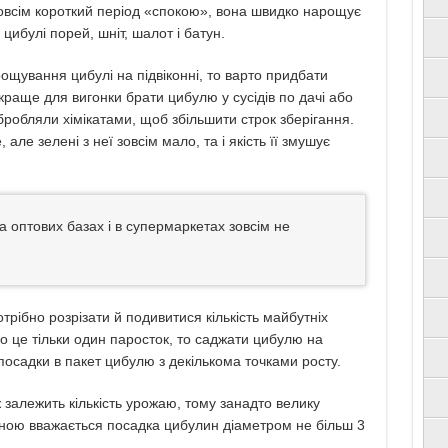
зовсім короткий період «спокою», вона швидко нарощує
цибулі порей, шніт, шалот і батун.
ощування цибулі на підвіконні, то варто придбати
краще для вигонки брати цибулю у сусідів по дачі або
обробляли хімікатами, щоб збільшити строк зберігання.
ле зелені з неї зовсім мало, та і якість її змушує
а оптових базах і в супермаркетах зовсім не
рібно розрізати й подивитися кількість майбутніх
о це тільки один паросток, то саджати цибулю на
посадки в пакет цибулю з декількома точками росту.
 залежить кількість урожаю, тому занадто велику
ною вважається посадка цибулин діаметром не більш 3