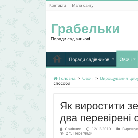
Контакти
Мапа сайту
Грабельки
Поради садівникові
Поради садівникові
Овочі
Головна
>
Овочі
>
Вирощування цибу
способи
Як виростити зе
два перевірені 
Садівник
12/12/2019
Вирощув
275 Перегляди