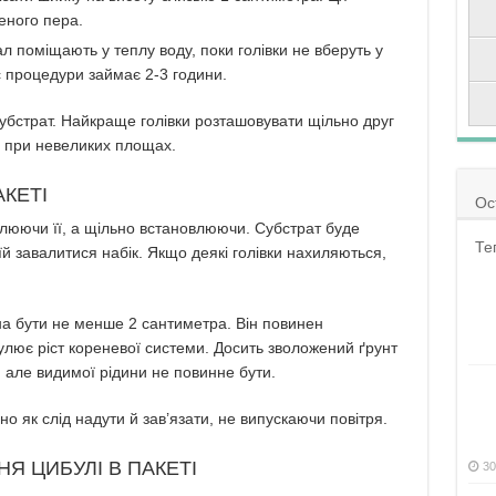
еного пера.
л поміщають у теплу воду, поки голівки не вберуть у
с процедури займає 2-3 години.
убстрат. Найкраще голівки розташовувати щільно друг
й при невеликих площах.
КЕТІ
Ос
люючи її, а щільно встановлюючи. Субстрат буде
Те
й завалитися набік. Якщо деякі голівки нахиляються,
на бути не менше 2 сантиметра. Він повинен
улює ріст кореневої системи. Досить зволожений ґрунт
, але видимої рідини не повинне бути.
но як слід надути й зав’язати, не випускаючи повітря.
Я ЦИБУЛІ В ПАКЕТІ
30