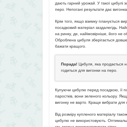
дають гарний урожай. У такої цибулі 
перо. Непогані результати дає вигонка 
Крім того, якщо взимку планується вир
посадковий матеріал заздалегідь. Най
на ринку, де, найімовірніше, його не 
Оброблена цибуля зберігається довше, а
бажати кращого.
Порада!
Цибуля, яка продається н
годиться для вигонки на перо.
Купуючи цибулю перед посадкою, її пот
паростків, вони зеленого кольору. Якщ
вигонку не варто. Краще вибрати для 
Від розміру купленого матеріалу також
цибулю не використовують. Оптималь
см, можна використовувати сівок.