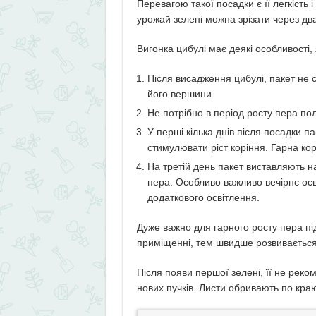
Перевагою такої посадки є її легкість 
урожай зелені можна зрізати через два
Вигонка цибулі має деякі особливості,
Після висадження цибулі, пакет не с
його вершини.
Не потрібно в період росту пера по
У перші кілька днів після посадки п
стимулювати ріст коріння. Гарна ко
На третій день пакет виставляють на
пера. Особливо важливо вечірнє осв
додаткового освітлення.
Дуже важно для гарного росту пера пі
приміщенні, тем швидше розвивається
Після появи першої зелені, її не реком
нових пучків. Листи обривають по кра