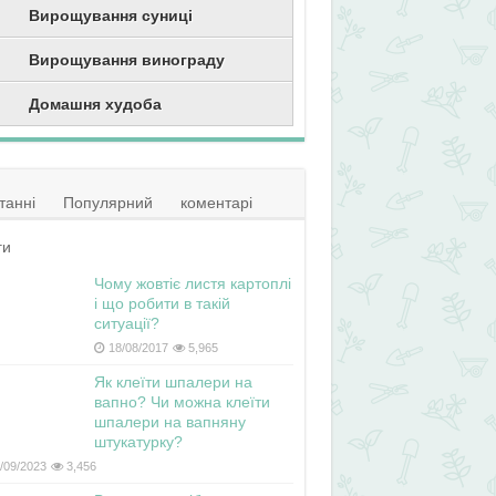
Вирощування суниці
Вирощування винограду
Домашня худоба
танні
Популярний
коментарі
ги
Чому жовтіє листя картоплі
і що робити в такій
ситуації?
18/08/2017
5,965
Як клеїти шпалери на
вапно? Чи можна клеїти
шпалери на вапняну
штукатурку?
/09/2023
3,456