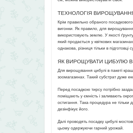
ТЕХНОЛОГІЯ ВИРОЩУВАННЯ 
Крім правильно обраного посадкового 
вигонки. Як правило, для вирощування
використовують землю. У якості ґрунт
який продається у квіткових магазинах
однакова, різниця тільки в підготовці с
ЯК ВИРОЩУВАТИ ЦИБУЛЮ В
Для вирощування цибулі в пакеті кращ
зоомагазинах. Такий субстрат дуже ек
Перед посадкою тирсу потрібно заздале
поміщають у ємність і заливають окр
остигання. Така процедура не тільки 
дезінфікує його.
Далі проводять посадку цибулі мосто
цьому одержуючи гарний урожай.