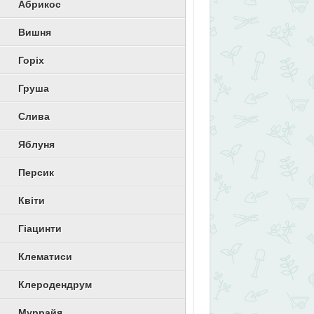
Абрикос
Вишня
Горіх
Груша
Слива
Яблуня
Персик
Квіти
Гіацинти
Клематиси
Клеродендрум
Муррайя