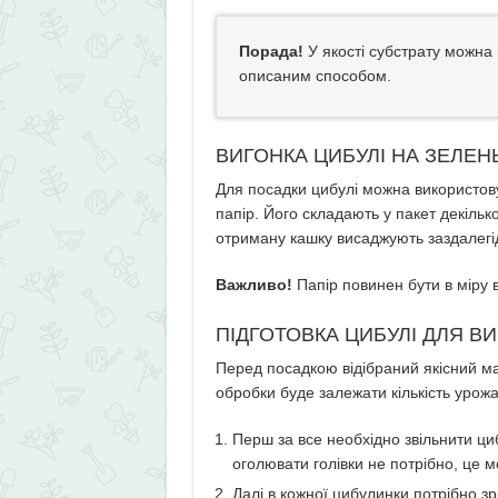
Порада!
У якості субстрату можна
описаним способом.
ВИГОНКА ЦИБУЛІ НА ЗЕЛЕН
Для посадки цибулі можна використову
папір. Його складають у пакет декіль
отриману кашку висаджують заздалегі
Важливо!
Папір повинен бути в міру 
ПІДГОТОВКА ЦИБУЛІ ДЛЯ В
Перед посадкою відібраний якісний ма
обробки буде залежати кількість урожа
Перш за все необхідно звільнити ци
оголювати голівки не потрібно, це м
Далі в кожної цибулинки потрібно зр