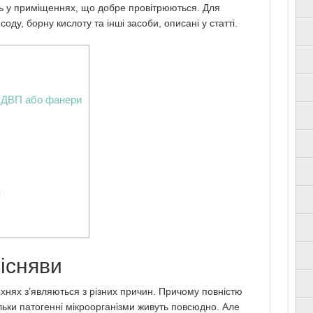
іть у приміщеннях, що добре провітрюються.
Для
оду, борну кислоту та інші засоби, описані у статті.
, ДВП або фанери
м
існяви
хнях з’являються з різних причин. Причому повністю
льки патогенні мікроорганізми живуть повсюдно. Але