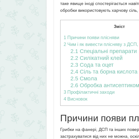
таке явище іноді спостерігається нав
обробки використовують харчову сіль, с
Зміст
1
Причини появи плісняви
2
Чим і як вивести плісняву з ДСП
2.1
Спеціальні препарати
2.2
Силікатний клей
2.3
Сода та оцет
2.4
Сіль та борна кислота
2.5
Смола
2.6
Обробка антисептико
3
Профілактичні заходи
4
Висновок
Причини появи пл
Грибки на фанері, ДСП та інших повер
застрахуватися від них не можна, оскі