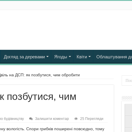
Догляд за деревами
Ягоды
Квіти
Облаштування д
віль на ДСП: як позбутися, чим обробити
к позбутися, чим
о будівництву
Залишити коментар
25 Перегляди
ену вологість. Спори грибків поширені повсюдно, тому