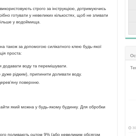
 використовують строго за інструкцією, дотримуючись
ібно готувати у невеликих кількостях, щоб не зливати
 більше у водоймища.
на також за допомогою силікатного клею будь-якої
ція проста:
Ос
и додавати воду та перемішувати.
Те
е дуже рідким), припинити доливати воду.
дерев’яну поверхню.
знайти який можна у будь-якому будинку. Для обробки
30
 чого поливають оцтом 9% (або невеликим обсягом