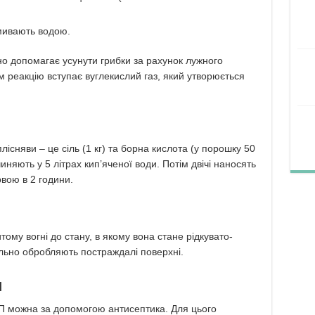
змивають водою.
но допомагає усунути грибки за рахунок лужного
м реакцію вступає вуглекислий газ, який утворюється
існяви – це сіль (1 кг) та борна кислота (у порошку 50
иняють у 5 літрах кип’яченої води. Потім двічі наносять
вою в 2 години.
ому вогні до стану, в якому вона стане рідкувато-
ельно обробляють постраждалі поверхні.
м
СП можна за допомогою антисептика. Для цього