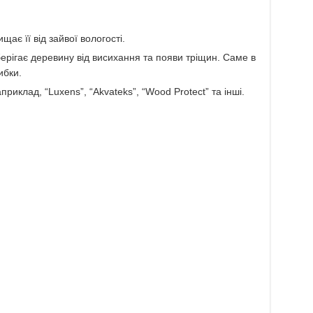
ає її від зайвої вологості.
берігає деревину від висихання та появи тріщин. Саме в
ибки.
риклад, “Luxens”, “Akvateks”, “Wood Protect” та інші.