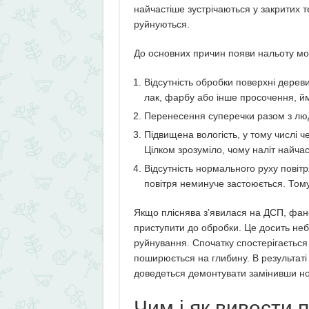
найчастіше зустрічаються у закритих 
руйнуються.
До основних причин появи нальоту мож
Відсутність обробки поверхні дерев
лак, фарбу або інше просочення, йм
Перенесення суперечки разом з люд
Підвищена вологість, у тому числі 
Цілком зрозуміло, чому наліт найчас
Відсутність нормального руху повіт
повітря неминуче застоюється. Тому 
Якщо пліснява з’явилася на ДСП, фане
приступити до обробки. Це досить неб
руйнування. Спочатку спостерігаєтьс
поширюється на глибину. В результаті 
доведеться демонтувати замінивши н
Чим і як вивести 