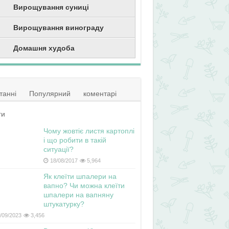
Вирощування суниці
Вирощування винограду
Домашня худоба
танні
Популярний
коментарі
ги
Чому жовтіє листя картоплі
і що робити в такій
ситуації?
18/08/2017
5,964
Як клеїти шпалери на
вапно? Чи можна клеїти
шпалери на вапняну
штукатурку?
/09/2023
3,456