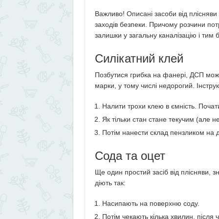
Важливо! Описані засоби від плісняви
заходів безпеки. Причому розчини потр
залишки у загальну каналізацію і тим
Силікатний клей
Позбутися грибка на фанері, ДСП мож
марки, у тому числі недорогий. Інструк
Налити трохи клею в ємність. Почат
Як тільки стан стане текучим (але н
Потім нанести склад пензликом на 
Сода та оцет
Ще один простий засіб від плісняви, 
діють так:
Насипають на поверхню соду.
Потім чекають кілька хвилин, після