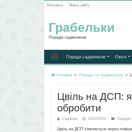
Контакти
Мапа сайту
Грабельки
Поради садівникові
Поради садівникові
Овочі
Головна
>
Поради по будівництву
>
Ц
Цвіль на ДСП: я
обробити
Садівник
24/07/2023
Поради п
Цвіль на ДСП з’являється через повіш