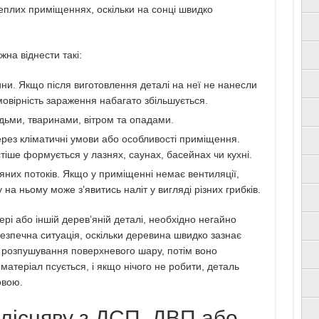
теплих приміщеннях, оскільки на сонці швидко
на віднести такі:
ини. Якщо після виготовлення деталі на неї не нанесли
овірність зараження набагато збільшується.
ьми, тваринами, вітром та опадами.
через кліматичні умови або особливості приміщення.
тіше формується у лазнях, саунах, басейнах чи кухні.
ряних потоків. Якщо у приміщенні немає вентиляції,
на ньому може з’явитись наліт у вигляді різних грибків.
рі або іншій дерев’яній деталі, необхідно негайно
езпечна ситуація, оскільки деревина швидко зазнає
я розпушування поверхневого шару, потім воно
матеріал псується, і якщо нічого не робити, деталь
овою.
плісняву з ДСП, ДВП або