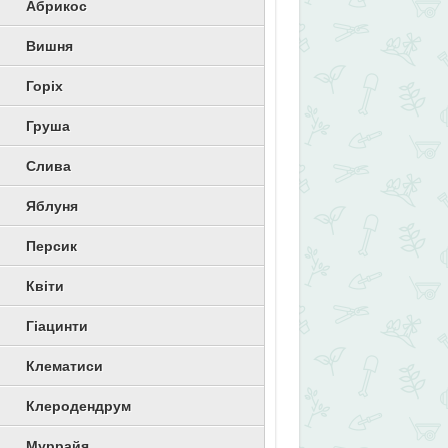
Абрикос
Вишня
Горіх
Груша
Слива
Яблуня
Персик
Квіти
Гіацинти
Клематиси
Клеродендрум
Муррайя