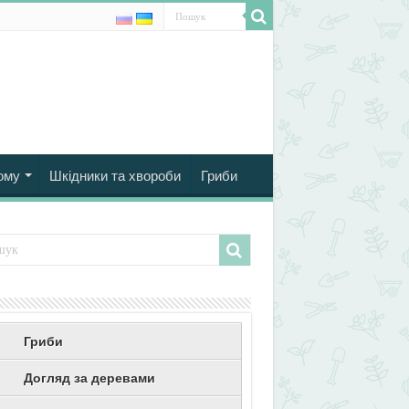
ому
Шкідники та хвороби
Гриби
Гриби
Догляд за деревами