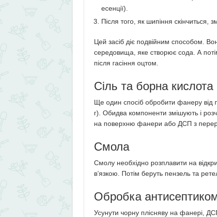
есенції).
Після того, як шипіння скінчиться, 
Цей засіб діє подвійним способом. Во
середовища, яке створює сода. А поті
після гасіння оцтом.
Сіль та борна кислота
Ще один спосіб обробити фанеру від пл
г). Обидва компоненти змішують і розч
на поверхню фанери або ДСП з перер
Смола
Смолу необхідно розплавити на відкрит
в’язкою. Потім беруть пензель та рет
Обробка антисептико
Усунути чорну плісняву на фанері, Д