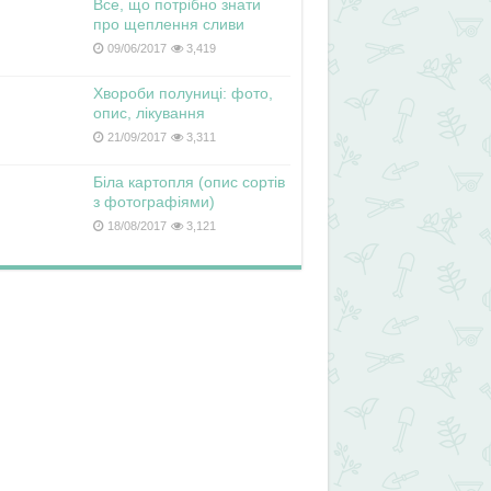
Все, що потрібно знати
про щеплення сливи
09/06/2017
3,419
Хвороби полуниці: фото,
опис, лікування
21/09/2017
3,311
Біла картопля (опис сортів
з фотографіями)
18/08/2017
3,121