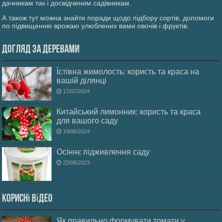
дачникам так і досвідченим садівникам.
А також тут можна знайти поради щодо підбору сортів, допомоги
по підвищенню врожаю улюблених вами овочів і фруктів.
Догляд за деревами
Їстівна жимолость: користь та краса на
вашій ділянці
17/07/2024
Китайський лимонник: користь та краса
для вашого саду
19/06/2024
Осіннє підживлення саду
22/08/2023
Корисні відео
Як правильно формувати томати у