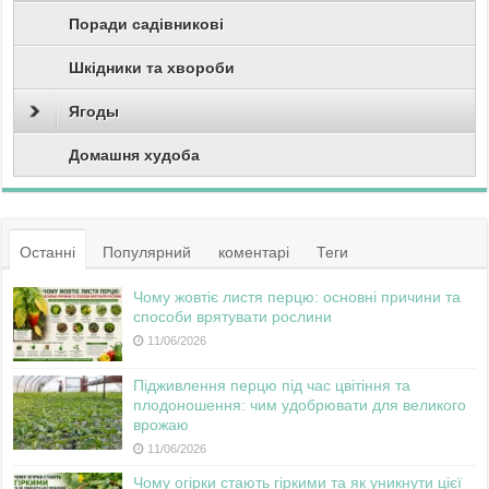
Поради садівникові
Шкідники та хвороби
Ягоды
Домашня худоба
Останні
Популярний
коментарі
Теги
Чому жовтіє листя перцю: основні причини та
способи врятувати рослини
11/06/2026
Підживлення перцю під час цвітіння та
плодоношення: чим удобрювати для великого
врожаю
11/06/2026
Чому огірки стають гіркими та як уникнути цієї