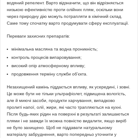
водяний репелент. Варто відзначити, що він відрізняється
низькою ефективністю проти олійних плям, оскільки вони
через природну дію можуть потрапляти в хімічний склад.
Саме тому спочатку варто продумувати сферу експлуатації.
Переваги захисних препаратів:
мінімальна масляна та водна проникність;
контроль процесів випаровування;
високий опір атмосферному впливу;
продовження терміну служби об’єкта.
Незахищений камінь піддається впливу, як усередині, і зовні.
Це може бути не тільки ультрафіолет, підвищена вологість,
але й миючі засоби, продукти харчування, випадково
пролиті напої, олії, жири, які часто трапляються на кухні.
Після будь-яких рідин на поверхні в результаті залишаються
плями і не завжди їх можна повністю видалити, якщо виріб
не було захищено. Щоб не піддавати натуральному
матеріалу забруднення, варто попередньо уточнити у