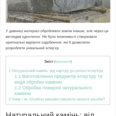
У давнину матеріал оброблявся зовсім інакше, але через це
виглядав однотипно. Не було можливості створювати
оригінальні варіанти оздоблення, які б дозволили
розробляти унікальний інтер’єр.
Зміст
[
приховати
]
1
Натуральний камінь: від кар’єру до деталі інтер’єру
1.1
Виготовлення предметів інтер’єру та
види обробки каменю
1.2
Обробка поверхні натурального
каменю
2
Чому і як потрібно використовувати захисні засоби?
Натуральний камінь: від