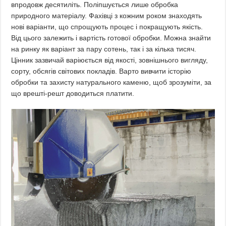
впродовж десятиліть. Поліпшується лише обробка
природного матеріалу. Фахівці з кожним роком знаходять
нові варіанти, що спрощують процес і покращують якість.
Від цього залежить і вартість готової обробки. Можна знайти
на ринку як варіант за пару сотень, так і за кілька тисяч.
Цінник зазвичай варіюється від якості, зовнішнього вигляду,
сорту, обсягів світових покладів. Варто вивчити історію
обробки та захисту натурального каменю, щоб зрозуміти, за
що врешті-решт доводиться платити.