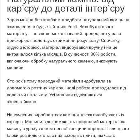
кар’єру до деталі інтер’єру
Зараз можна без проблем придбати натуральний камінь на
замовлення в будь-якій точці Росії. Видобуток цього
матеріалу – повністю механізований процес, що у рази
прискорює і полегшує отримання результату. Спочатку,
згідно з історією, матеріал видобувався вручну і на це
витрачалося кілька місяців. В сучасності 90% роботи,
включаючи обробку натурального каменю, виконують
машини.
Сто років тому природний матеріал видобували за
допомогою розтину кар’єру. Іноді робота проводилася під
водою чи штольнях. Усі машини відрізняються
зносостійкістю.
На сучасних виробництвах каміння також видобувають із
кар’єрів. Машини відокремлюють природний матеріал від
масиву з урахуванням певної товщини породи. Після цього
блоки розпилюють та з них виходять плити, які часто