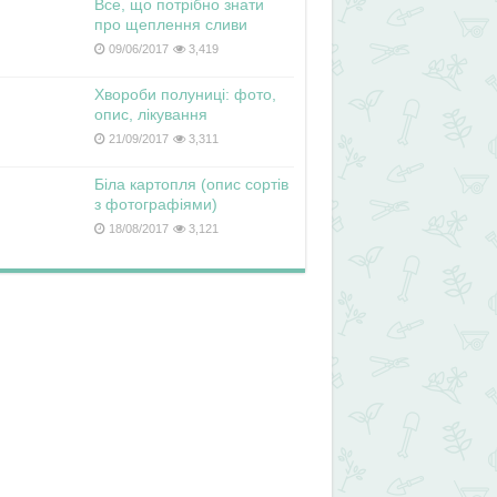
Все, що потрібно знати
про щеплення сливи
09/06/2017
3,419
Хвороби полуниці: фото,
опис, лікування
21/09/2017
3,311
Біла картопля (опис сортів
з фотографіями)
18/08/2017
3,121