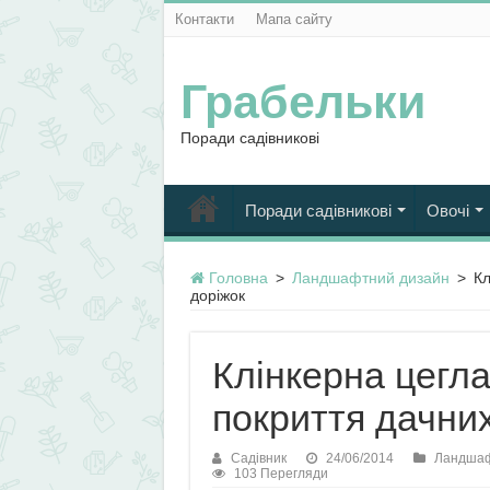
Контакти
Мапа сайту
Грабельки
Поради садівникові
Поради садівникові
Овочі
Головна
>
Ландшафтний дизайн
>
Кл
доріжок
Клінкерна цегла
покриття дачни
Садівник
24/06/2014
Ландшаф
103 Перегляди