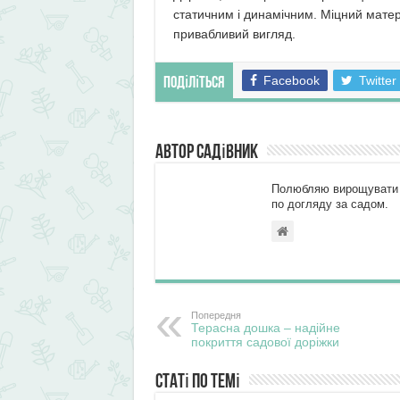
статичним і динамічним. Міцний матері
привабливий вигляд.
Facebook
Twitter
Поділіться
Автор Садівник
Полюбляю вирощувати ф
по догляду за садом.
Попередня
Терасна дошка – надійне
покриття садової доріжки
Статі по темі