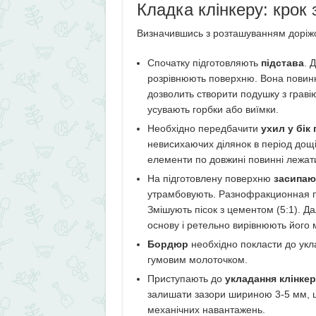
Кладка клінкеру: крок 
Визначившись з розташуванням доріжо
Спочатку підготовляють
підстава
. 
розрівнюють поверхню. Вона повинн
дозволить створити подушку з гравію
усувають горбки або виїмки.
Необхідно передбачити
ухил у бік 
невисихаючих ділянок в період дощ
елементи по довжині повинні лежати
На підготовлену поверхню
засипаю
утрамбовують. Разнофракционная по
Змішують пісок з цементом (5:1). Д
основу і ретельно вирівнюють його
Бордюр
необхідно покласти до укл
гумовим молоточком.
Приступають до
укладання клінкер
залишати зазори шириною 3-5 мм, 
механічних навантажень.