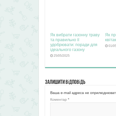
Як вибрати газонну траву
Як пр
та правильно її
квіта
удобрювати: поради для
01/0
ідеального газону
25/05/2025
Залишити відповідь
Ваша e-mail адреса не оприлюднюват
Коментар
*