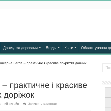
Догляд за деревами
Ягоды
Квіти
Облаштування д
інкерна цегла – практичне і красиве покриття дачних
 – практичне і красиве
х доріжок
тний дизайн
Залишити коментар