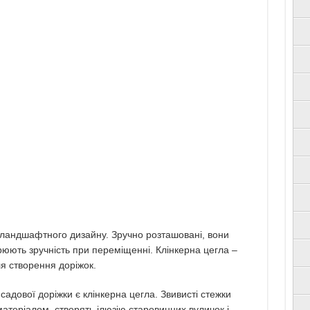
ландшафтного дизайну. Зручно розташовані, вони
орюють зручність при переміщенні. Клінкерна цегла –
я створення доріжок.
дової доріжки є клінкерна цегла. Звивисті стежки
матеріалом, створять ілюзію старовинних вуличок і