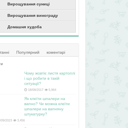
Вирощування суниці
Вирощування винограду
Домашня худоба
танні
Популярний
коментарі
ги
Чому жовтіє листя картоплі
і що робити в такій
ситуації?
18/08/2017
5,964
Як клеїти шпалери на
вапно? Чи можна клеїти
шпалери на вапняну
штукатурку?
/09/2023
3,456