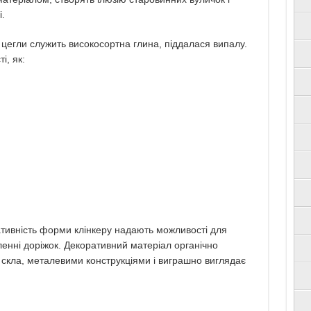
.
цегли служить високосортна глина, піддалася випалу.
і, як:
ріативність форми клінкеру надають можливості для
енні доріжок. Декоративний матеріал органічно
 скла, металевими конструкціями і виграшно виглядає