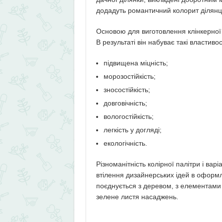
додадуть романтичний колорит ділянці
Основою для виготовлення клінкерної 
В результаті він набуває такі властивост
підвищена міцність;
морозостійкість;
зносостійкість;
довговічність;
вологостійкість;
легкість у догляді;
екологічність.
Різноманітність колірної палітри і ва
втілення дизайнерських ідей в оформл
поєднується з деревом, з елементами
зелене листя насаджень.