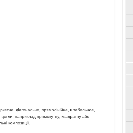
аркетне, діагональне, прямолінійне, штабельное,
 цегли, наприклад прямокутну, квадратну або
ьні композиції.