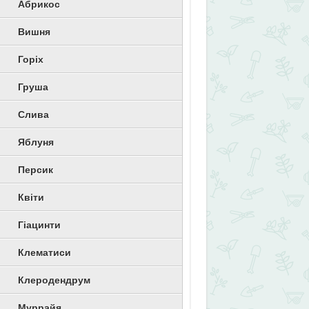
Абрикос
Вишня
Горіх
Груша
Слива
Яблуня
Персик
Квіти
Гіацинти
Клематиси
Клеродендрум
Муррайя