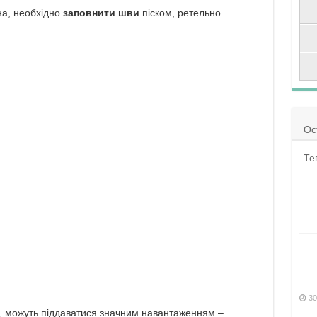
на, необхідно
заповнити шви
піском, ретельно
Ос
Те
30
, можуть піддаватися значним навантаженням –