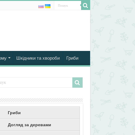
ому
Шкідники та хвороби
Гриби
Гриби
Догляд за деревами