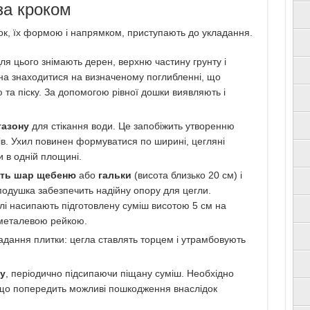
за кроком
к, їх формою і напрямком, приступають до укладання.
Для цього знімають дерен, верхню частину грунту і
а знаходитися на визначеному поглибленні, що
 та піску. За допомогою рівної дошки виявляють і
газону
для стікання води. Це запобіжить утворенню
ів. Ухил повинен формуватися по ширині, цегляні
 в одній площині.
ть шар щебеню
або
гальки
(висота близько 20 см) і
душка забезпечить надійну опору для цегли.
алі насипають підготовлену суміш висотою 5 см на
 металевою рейкою.
адання плитки: цегла ставлять торцем і утрамбовують
у
, періодично підсипаючи піщану суміш. Необхідно
що попередить можливі пошкодження внаслідок