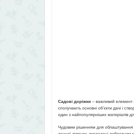
Садові доріжки
– важливий елемент 
сполучають основні об’єкти дачі і ств
один з найпопулярніших матеріалів дл
Чудовим рішенням для облаштування са
дачної ділянки, викладені добротним 