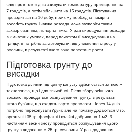
слід протягом 5 днів знижувати температуру приміщення на
7 градусів, а потім збільшити на 15 градусів. Пікетування
проводиться на 10 добу, причому необхідна помірна
вологість грунту. Інакше розсада може захворіти таким
захворюванням, як чорна ніжка. У разі вирощування розсади
в кімнатних умовах, перед початком її висаджування на
грядку, її потрібно загартовувати, від уникнення стресу у
рослини, в результаті якого вона перестане рости.
Підготовка грунту до
висадки
Підготовка ділянки під цвітну капусту здійснюється за тією ж
технологією, що і для звичайної. Після збору осіннього
врожаю, проводиться розпушування грунту, в результаті
якого бур’яни, що сходять варто прополоти. Через 14 днів
потрібно перекопувати ґрунт, але на початку додаються 8 гр.
органічні і 35 гр. фосфатні і калійні добрива на 1 м2. З
настанням весни знову проводиться розпушування цього
грунту з додаванням 25 гр. сечовини. У разі додавання