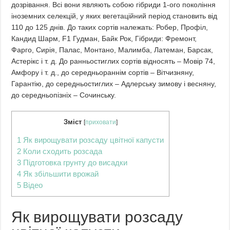
дозрівання. Всі вони являють собою гібриди 1-ого покоління
іноземних селекцій, у яких вегетаційний період становить від
110 до 125 днів. До таких сортів належать: Робер, Профіл,
Кандид Шарм, F1 Гудман, Байк Рок, Гібриди: Фремонт,
Фарго, Сирія, Палас, Монтано, Малимба, Латеман, Барсак,
Астерікс і т. д. До ранньостиглих сортів відносять – Мовір 74,
Амфору і т. д., до середньораннім сортів – Вітчизняну,
Гарантію, до середньостиглих – Адлерську зимову і весняну,
до середньопізніх – Сочинську.
Зміст
[
приховати
]
1
Як вирощувати розсаду цвітної капусти
2
Коли сходить розсада
3
Підготовка грунту до висадки
4
Як збільшити врожай
5
Відео
Як вирощувати розсаду