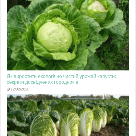
Як виростити екологічно чистий урожай капусти:
секрети досвідчених городників
12/02/2020