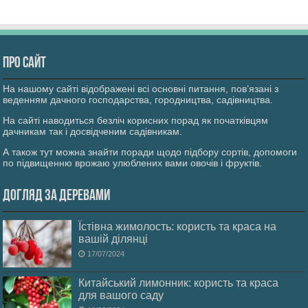
Про сайт
На нашому сайті відображені всі основні питання, пов’язані з
веденням дачного господарства, городництва, садівництва.
На сайті наводиться безліч корисних порад як початківцям
дачникам так і досвідченим садівникам.
А також тут можна знайти поради щодо підбору сортів, допомоги
по підвищенню врожаю улюблених вами овочів і фруктів.
Догляд за деревами
Їстівна жимолость: користь та краса на
вашій ділянці
17/07/2024
Китайський лимонник: користь та краса
для вашого саду