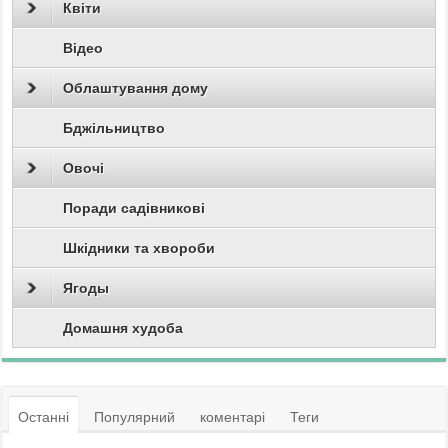
Квіти
Відео
Облаштування дому
Бджільництво
Овочі
Поради садівникові
Шкідники та хвороби
Ягоды
Домашня худоба
Останні
Популярний
коментарі
Теги