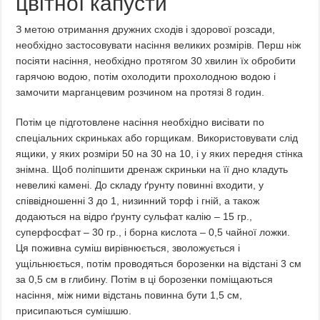
цвітної капусти
З метою отримання дружних сходів і здорової розсади,
необхідно застосовувати насіння великих розмірів. Перш ніж
посіяти насіння, необхідно протягом 30 хвилин їх обробити
гарячою водою, потім охолодити прохолодною водою і
замочити марганцевим розчином на протязі 8 годин.
Потім це підготовлене насіння необхідно висівати по
спеціальних скриньках або горщикам. Використовувати слід
ящики, у яких розміри 50 на 30 на 10, і у яких передня стінка
знімна. Щоб поліпшити дренаж скриньки на її дно кладуть
невеликі камені. До складу ґрунту повинні входити, у
співвідношенні 3 до 1, низинний торф і гній, а також
додаються на відро ґрунту сульфат калію – 15 гр.,
суперфосфат – 30 гр., і борна кислота – 0,5 чайної ложки.
Ця поживна суміш вирівнюється, зволожується і
ущільнюється, потім проводяться борозенки на відстані 3 см
за 0,5 см в глибину. Потім в ці борозенки поміщаються
насіння, між ними відстань повинна бути 1,5 см,
присипаються сумішшю.