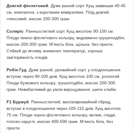
Довгий фіолетовий
. Дуже ранній сорт. Кущ заввишки 40-45
см, компактна, з короткими міжвузлями. Плід довгий,
глянсовий, масою 200-300 грам.
Соляріс
. Ранньостиглий сорт. Кущ висотою 90-100 см.
Плоди темно-фіолетового кольору, видовжено-грушоподібні,
масою 200-300 грам. М’якоть біла, щільна, без гіркоти.
Стійкий до впливу знижених температур, хороша
зав’язуваність плодів.
Робін Гуд
. Дуже ранній, урожайний сорт, у плодоношення
вступає через 90-100 днів. Кущ висотою 100 см, розлогий.
Плоди бузкового кольору, грушоподібні, масою 200-300
грам. Невибагливий до умов вирощування, шипи слабкі.
F1 Буржуй
. Ранньостиглий, високоврожайний гібрид,
вступає в плодоношення через 105-110 днів. Кущ висотою
75 см. Плоди чорно-фіолетового кольору, великі, гладкі,
плоско-округлі, масою 400-500 грам. М’якоть біла, без
гіркоти.