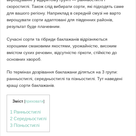
скоростиглі. Також слід вибирати сорти, які підходять саме
для вашого регіону. Наприклад в середній смузі не варто
вирощувати сорти адаптовані для південних районів,
результат буде плачевним.
Сучасні сорти та гібриди баклажанів відрізняються
хорошими смаковими якостями, урожайністю, високим
вмістом сухих речовин, відсутністю гіркоти, стійкістю до
основних хвороб.
По термінах дозрівання баклажани діляться на 3 групи:
ранньостиглі, середньостиглі та пізньостиглі. Тут наведені
кращі сорти баклажанів.
Зміст
[
приховати
]
1
Ранньостиглі
2
Середньостиглі
3
Пізньостиглі