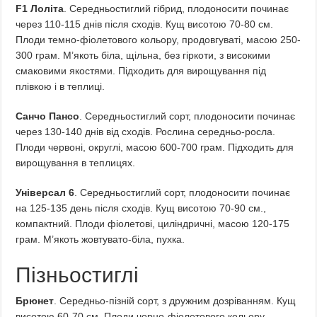
F1 Лоліта
. Середньостиглий гібрид, плодоносити починає
через 110-115 днів після сходів. Кущ висотою 70-80 см.
Плоди темно-фіолетового кольору, продовгуваті, масою 250-
300 грам. М’якоть біла, щільна, без гіркоти, з високими
смаковими якостями. Підходить для вирощування під
плівкою і в теплиці.
Санчо Пансо
. Середньостиглий сорт, плодоносити починає
через 130-140 днів від сходів. Рослина середньо-росла.
Плоди червоні, округлі, масою 600-700 грам. Підходить для
вирощування в теплицях.
Універсал 6
. Середньостиглий сорт, плодоносити починає
на 125-135 день після сходів. Кущ висотою 70-90 см.,
компактний. Плоди фіолетові, циліндричні, масою 120-175
грам. М’якоть жовтувато-біла, пухка.
Пізньостиглі
Брюнет
. Середньо-пізній сорт, з дружним дозріванням. Кущ
висотою 60-70 см. Плоди чорно-фіолетового кольору,