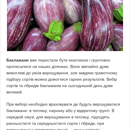
Баклажани
вже перестали бути екзотикою і грунтовно
прописалися на наших ділянках. Вони звичайно дуже
вимогливі до умов вирощування, але завдяки грамотному
підбору сортів можна домогтися гарних результатів. Вибір
сортів та гібридів баклажанів на сьогоднішній день дуже
великий.
При виборі необхідно враховувати де будуть вирощуватися
баклажани: в теплиці, парнику або у відкритому грунті. В
середній смузі, для вирощування в теплиці, підходять
ранньостиглі та середньостиглі сорти і гібриди, при
вирощуванні у відкритому грунті — ранньостиглі і