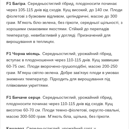
F1 Багіра
. Середньостиглий гібрид, плодоносити починає
через 105-115 днів від сходів. Кущ високий, до 140 см. Плоди
фіолетові з бузковим відливом, циліндричні, масою до 300
грам. М’якоть біло-зелена, без гіркоти, середньої щільності, з
хорошими смаковими якостями. Стійкий до перепадів
температур, невибагливий у догляді. Призначений для
вирощування в теплицях.
F1 Чорна місяць
. Середньостиглий, урожайний гібрид,
вступає в плодоношення через 110-115 днів. Кущ заввишки
60-75 смс. Плоди вкорочено-грушоподібні, масою 200-250
грам. М’якуш світло-зелена. Добре зав’язує плоди в умовах
знижених температур. Підходить для вирощування під
плівковими укриттями.
F1 Бичаче серце
. Середньостиглий, урожайний гібрид,
плодоносити починає через 110-115 днів від сходів. Кущ
висотою 60-70 см. Плоди темно-фіолетові, округло-овальні,
масою 300-500 грам. М’якоть біла, щільна, без гіркоти.
Кашалот
. Середньостиглий, урожайний сорт, у