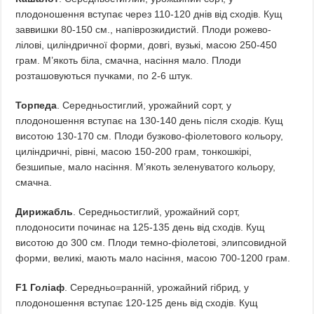
плодоношення вступає через 110-120 днів від сходів. Кущ
заввишки 80-150 см., напіврозкидистий. Плоди рожево-
лілові, циліндричної форми, довгі, вузькі, масою 250-450
грам. М’якоть біла, смачна, насіння мало. Плоди
розташовуються пучками, по 2-6 штук.
Торпеда
. Середньостиглий, урожайний сорт, у
плодоношення вступає на 130-140 день після сходів. Кущ
висотою 130-170 см. Плоди бузково-фіолетового кольору,
циліндричні, рівні, масою 150-200 грам, тонкошкірі,
безшипые, мало насіння. М’якоть зеленуватого кольору,
смачна.
Дирижабль
. Середньостиглий, урожайний сорт,
плодоносити починає на 125-135 день від сходів. Кущ
висотою до 300 см. Плоди темно-фіолетові, элипсовидной
форми, великі, мають мало насіння, масою 700-1200 грам.
F1 Голіаф
. Середньо=ранній, урожайний гібрид, у
плодоношення вступає 120-125 день від сходів. Кущ