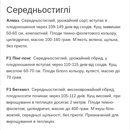
Середньостиглі
Алмаз
. Середньостиглий, урожайний сорт, вступає в
плодоношення через 109-149 днів від сходів. Кущ заввишки
50-60 см, компактний. Плоди темно-фіолетового кольору,
циліндричні, масою 100-160 грам. М’якоть зелена, щільна,
без гіркоти.
F1 Пінг-понг
. Середньостиглий, урожайний гібрид, у
плодоношення вступає через 110-115 днів від сходів. Кущ
висотою 60-70 см. Плоди білого кольору, кулясті, масою до
70 грам.
F1 Бегемот
. Середньостиглий, високоврожайний гібрид,
плодоносити починає через 105-112 днів. Кущ високий, при
вирощуванні в теплицях досягає 2 метрів. Плоди темно-
фіолетові, циліндричні, масою до 400 грам. М’якуш біло-
жовтий, середньої щільності, без гіркоти. Призначений для
вирощування в теплицях.