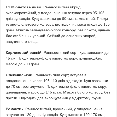
F1 Фіолетове диво
. Ранньостиглий гібрид,
високоврожайний, у плодоношення вступає через 95-105
днів від сходів. Кущ заввишки до 90 см., компактний. Плоди
темно-фіолетового кольору, циліндричні, маса плоду до 135
грам. М’якоть зеленувато-білого кольору, без гіркоти, щільна.
Дає стабільний урожай. Стійкий до основних хвороб,
павутинного кліща.
Карликовий ранній
. Ранньостиглий сорт. Кущ заввишки до
45 см. Плоди темно-фіолетового кольору, грушоподібні,
масою до 200 грам.
Олексіївський
. Ранньостиглий сорт, вступає в
плодоношення через 105-110 днів від сходів. Кущ заввишки
до 70 см, розгалужене. Плоди темно-фіолетового кольору,
циліндричні, масою до 145 грам. М’якоть білого кольору, без
гіркоти. Підходить для вирощування у відкритому грунті.
Романтик
. Ранньостиглий, врожайний, у плодоношення
вступає на 120 день від сходів. Кущ висотою 120-170 см.,