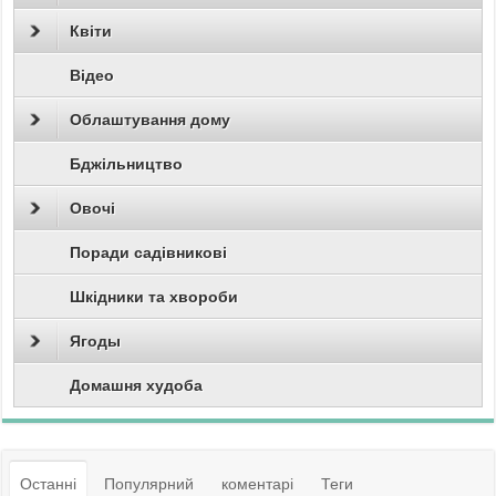
Квіти
Відео
Облаштування дому
Бджільництво
Овочі
Поради садівникові
Шкідники та хвороби
Ягоды
Домашня худоба
Останні
Популярний
коментарі
Теги