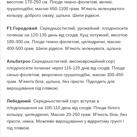
висотою 170-250 см. Плоди темно-фіолетові, великі,
грушоподібні, масою 650-1100 грам. М’якоть зеленуватого
кольору, доброго смаку, щільна. Шипи рідкісні.
F1 Городовий
. Середньостиглий, урожайний, плодоносити
починає на 120-135 день від сходів. Кущ потужний, висотою
180-300 см. Плоди темно-фіолетові, циліндричні, масою
400-500 грам. Шипи рідкісні. М’якоть зеленувата, щільна.
Альбатрос
.Середньостиглий, високоврожайний сорт,
плодоносити починає через 115-120 днів від сходів. Плоди
синьо-фіолетові, вкорочено-грушоподібні, масою 300-450
грам. М’якоть біла, щільна, без гіркоти. Підходить для
вирощування під плівкою.
Лебединий
. Середньостиглий сорт, вступає в
плодоношення на 100-110 день від сходів. Плоди білого
кольору, циліндричні, Масою 20-250 грам. М’якоть біла, без
гіркоти, ніжна. Можливо вирощування у відкритому грунті і
під плівкою.