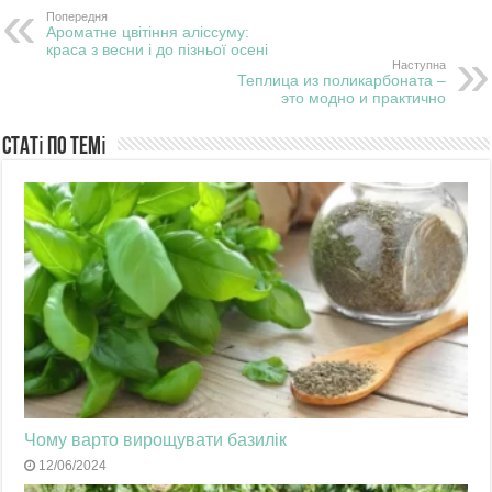
Попередня
Ароматне цвітіння аліссуму:
краса з весни і до пізньої осені
Наступна
Теплица из поликарбоната –
это модно и практично
Статі по темі
Чому варто вирощувати базилік
12/06/2024