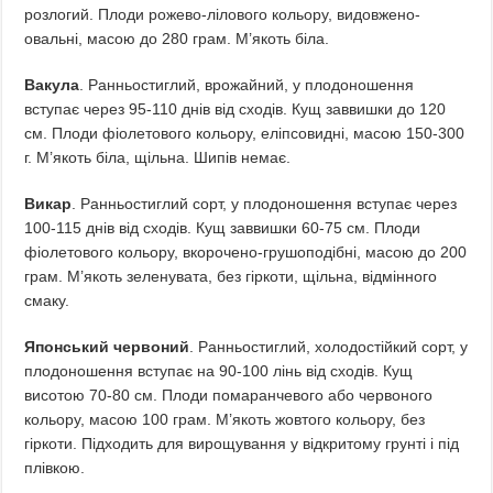
розлогий. Плоди рожево-лілового кольору, видовжено-
овальні, масою до 280 грам. М’якоть біла.
Вакула
. Ранньостиглий, врожайний, у плодоношення
вступає через 95-110 днів від сходів. Кущ заввишки до 120
см. Плоди фіолетового кольору, еліпсовидні, масою 150-300
г. М’якоть біла, щільна. Шипів немає.
Викар
. Ранньостиглий сорт, у плодоношення вступає через
100-115 днів від сходів. Кущ заввишки 60-75 см. Плоди
фіолетового кольору, вкорочено-грушоподібні, масою до 200
грам. М’якоть зеленувата, без гіркоти, щільна, відмінного
смаку.
Японський червоний
. Ранньостиглий, холодостійкий сорт, у
плодоношення вступає на 90-100 лінь від сходів. Кущ
висотою 70-80 см. Плоди помаранчевого або червоного
кольору, масою 100 грам. М’якоть жовтого кольору, без
гіркоти. Підходить для вирощування у відкритому грунті і під
плівкою.