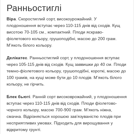
Ранньостиглі
Віра
. Скоростиглий сорт, високоурожайний. У
плодоношення вступає через 110-115 днів від сходів. Кущ
висотою 70-105 см., компактний. Плоди яскраво-
фіолетового кольору, грушоподібні, масою до 200 грам.
М’якоть білого кольору.
Делікатес
. Ранньостиглий сорт, у плодоношення вступає
через 105-115 днів від сходів. Кущ заввишки до 40 см. Плоди
темно-фіолетового кольору, грушоподібні, короткі, масою до
100 грамів, на кущі може бути до 10 плодів. М’якоть білого
кольору, не гірчить.
Блек бьюті
. Ранній сорт високоврожайний, у плодоношення
вступає через 110-115 днів від сходів. Плоди фіолетово-
чорного кольору, масою 700-900 грам. М’якоть ніжна,
смачна. Відрізняється хорошою зав’язуваністю плодів при
несприятливих умовах. Підходить для вирощування у
відкритому грунті.