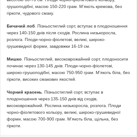
грушоподібні, масою 150-220 грам. М’якоть кремова, без
гіркоти, чудового смаку.
Бичачий лоб
. Пізньостиглий сорт, вступає в плодоношення
через 140-150 днів після сходів. Рослина низькоросла,
розлога. Плоди-чорно-фіолетові, великі, широко-
грушевидної форми, завдовжки 16-19 см.
Мишко
. Пізньостиглий, високоврожайний сорт, плодоносити
починає через 130-145 днів. Плоди-чорно-фіолетові,
широко-грушоподібні, масою 750-950 грам. М’якоть біла, без
гіркоти, високих смакових якостей.
Чорний красень
. Пізньостиглий сорт, вступає в
плодоношення через 135-150 днів від сходів,
високоврожайний. Рослина низькоросла, розлога. Плоди
чорно-фіолетового кольору, великі, широко-грушевидної
форми, масою 700-900 грам. М’якоть біла, щільна, без
гіркоти.