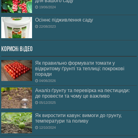
для вашого саду
19/06/2024
Осіннє підживлення саду
22/08/2023
Корисні відео
Як правильно формувати томати у
відкритому ґрунті та теплиці: покрокові
поради
04/06/2026
Аналіз ґрунту та перевірка на пестициди:
де провести та чому це важливо
05/12/2025
Як виростити кавун: вимоги до грунту,
температури та поливу
12/10/2024