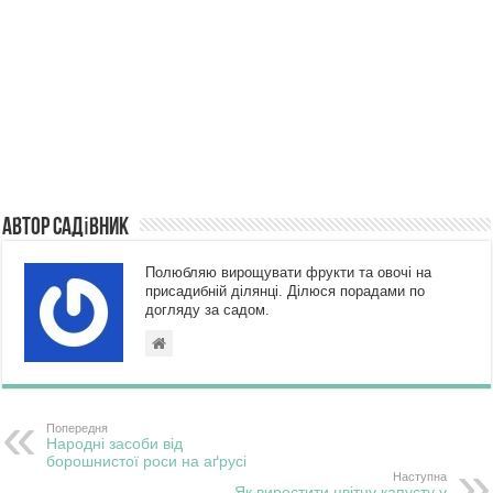
Автор Садівник
Полюбляю вирощувати фрукти та овочі на
присадибній ділянці. Ділюся порадами по
догляду за садом.
Попередня
Народні засоби від
борошнистої роси на аґрусі
Наступна
Як виростити цвітну капусту у