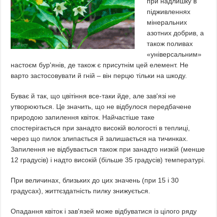
при надлишку в
підживленнях
мінеральних
азотних добрив, а
також поливах
«універсальним»
настоєм бур'янів, де також є присутнім цей елемент. Не
варто застосовувати й гній – він перцю тільки на шкоду.
Буває й так, що цвітіння все-таки йде, але зав'язі не
утворюються. Це значить, що не відбулося передбачене
природою запилення квіток. Найчастіше таке
спостерігається при занадто високій вологості в теплиці,
через що пилок злипається й залишається на тичинках.
Запилення не відбувається також при занадто низкій (менше
12 градусів) і надто високій (більше 35 градусів) температурі.
При величинах, близьких до цих значень (при 15 і 30
градусах), життєздатність пилку знижується.
Опадання квіток і зав'язей може відбуватися із цілого ряду