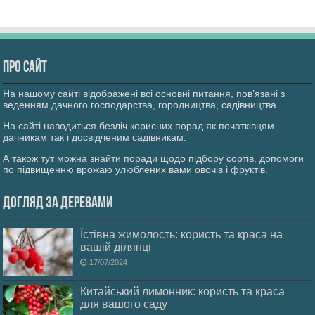
Про сайт
На нашому сайті відображені всі основні питання, пов’язані з
веденням дачного господарства, городництва, садівництва.
На сайті наводиться безліч корисних порад як початківцям
дачникам так і досвідченим садівникам.
А також тут можна знайти поради щодо підбору сортів, допомоги
по підвищенню врожаю улюблених вами овочів і фруктів.
Догляд за деревами
Їстівна жимолость: користь та краса на
вашій ділянці
17/07/2024
Китайський лимонник: користь та краса
для вашого саду