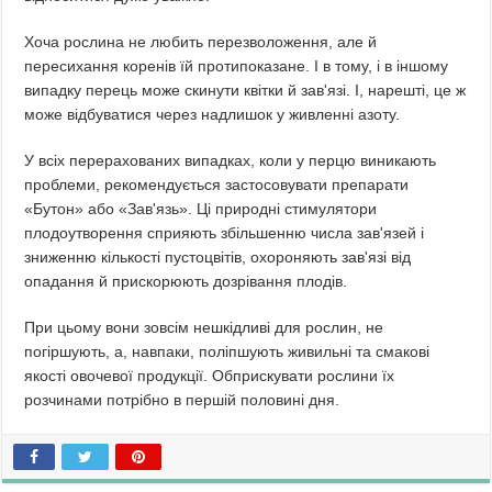
Хоча рослина не любить перезволоження, але й
пересихання коренів їй протипоказане. І в тому, і в іншому
випадку перець може скинути квітки й зав'язі. І, нарешті, це ж
може відбуватися через надлишок у живленні азоту.
У всіх перерахованих випадках, коли у перцю виникають
проблеми, рекомендується застосовувати препарати
«Бутон» або «Зав'язь». Ці природні стимулятори
плодоутворення сприяють збільшенню числа зав'язей і
зниженню кількості пустоцвітів, охороняють зав'язі від
опадання й прискорюють дозрівання плодів.
При цьому вони зовсім нешкідливі для рослин, не
погіршують, а, навпаки, поліпшують живильні та смакові
якості овочевої продукції. Обприскувати рослини їх
розчинами потрібно в першій половині дня.