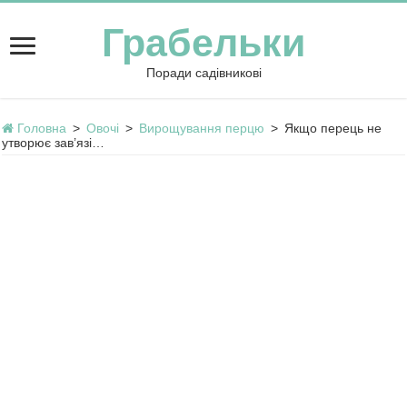
Грабельки
Поради садівникові
Головна
>
Овочі
>
Вирощування перцю
>
Якщо перець не
утворює зав’язі…