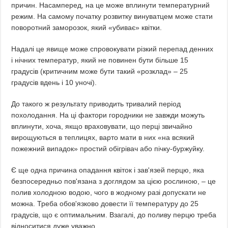
причин. Насамперед, на це може вплинути температурний
режим. На самому початку розвитку винуватцем може стати
поворотний заморозок, який «убиває» квітки.
Надалі це явище може спровокувати різкий перепад денних
і нічних температур, який не повинен бути більше 15
градусів (критичним може бути такий «розклад» – 25
градусів вдень і 10 уночі).
До такого ж результату приводить тривалий період
похолодання. На ці фактори городники не завжди можуть
вплинути, хоча, якщо враховувати, що перці звичайно
вирощуються в теплицях, варто мати в них «на всякий
пожежний випадок» простий обігрівач або пічку-буржуйку.
Є ще одна причина опадання квіток і зав'язей перцю, яка
безпосередньо пов'язана з доглядом за цією рослиною, – це
полив холодною водою, чого в жодному разі допускати не
можна. Треба обов'язково довести її температуру до 25
градусів, що є оптимальним. Взагалі, до поливу перцю треба
відноситися дуже уважно.