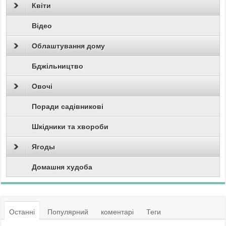
Квіти
Відео
Облаштування дому
Бджільництво
Овочі
Поради садівникові
Шкідники та хвороби
Ягоды
Домашня худоба
Останні
Популярний
коментарі
Теги