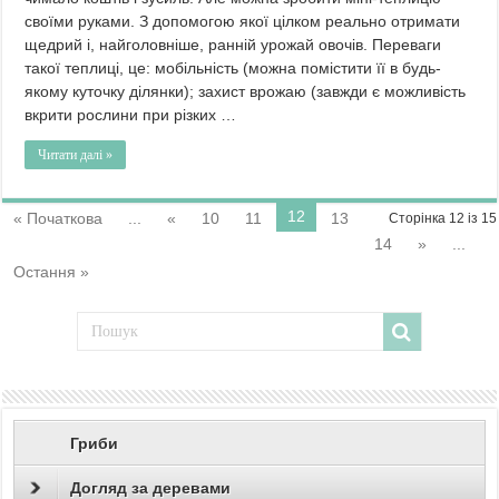
своїми руками. З допомогою якої цілком реально отримати
щедрий і, найголовніше, ранній урожай овочів. Переваги
такої теплиці, це: мобільність (можна помістити її в будь-
якому куточку ділянки); захист врожаю (завжди є можливість
вкрити рослини при різких …
Читати далі »
12
« Початкова
...
«
10
11
13
Сторінка 12 із 15
14
»
...
Остання »
Гриби
Догляд за деревами