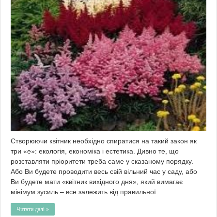
Створюючи квітник необхідно спиратися на такий закон як
три «е»: екологія, економіка і естетика. Дивно те, що
розставляти пріоритети треба саме у сказаному порядку.
Або Ви будете проводити весь свій вільний час у саду, або
Ви будете мати «квітник вихідного дня», який вимагає
мінімум зусиль – все залежить від правильної …
Читати далі »