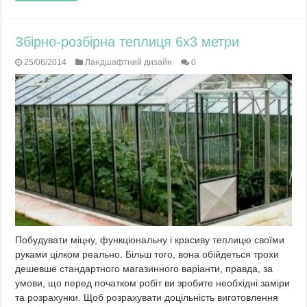
Збірно-розбірна теплиця 6х3 метри
25/06/2014
Ландшафтний дизайн
0
Побудувати міцну, функціональну і красиву теплицю своїми
руками цілком реально. Більш того, вона обійдеться трохи
дешевше стандартного магазинного варіанти, правда, за
умови, що перед початком робіт ви зробите необхідні заміри
та розрахунки. Щоб розрахувати доцільність виготовлення