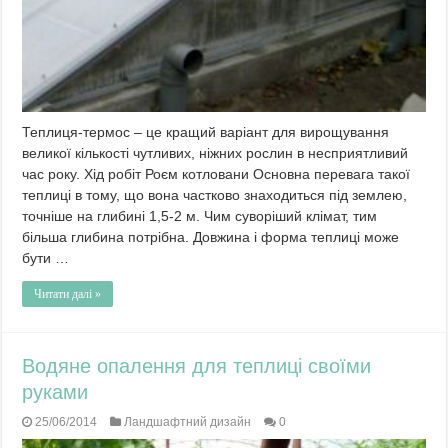
Теплиця-термос – це кращий варіант для вирощування
великої кількості чутливих, ніжних рослин в несприятливий
час року. Хід робіт Роєм котловани Основна перевага такої
теплиці в тому, що вона частково знаходиться під землею,
точніше на глибині 1,5-2 м. Чим суворіший клімат, тим
більша глибина потрібна. Довжина і форма теплиці може
бути …
Читати далі »
Водяне опалення для теплиці своїми
руками
25/06/2014
Ландшафтний дизайн
0