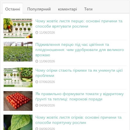
Останні
Популярний
коментарі
Теги
Чому жовтіє листя перцю: основні причини та
способи врятувати рослини
11/06/2026
Підживлення перцю під час цвітіння та
плодоношення: чим удобрювати для великого
врожаю
11/06/2026
Чому огірки стають гіркими та як уникнути цієї
проблеми
07/06/2026
Як правильно формувати томати у відкритому
ґрунті та теплиці: покрокові поради
04/06/2026
Чому жовтіє листя огірків: основні причини та
способи порятунку рослин
04/06/2026