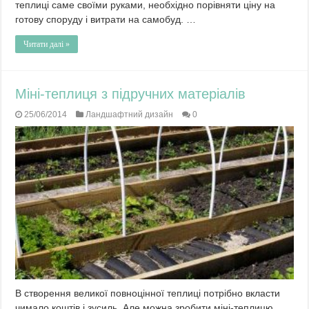
теплиці саме своїми руками, необхідно порівняти ціну на
готову споруду і витрати на самобуд. …
Читати далі »
Міні-теплиця з підручних матеріалів
25/06/2014
Ландшафтний дизайн
0
В створення великої повноцінної теплиці потрібно вкласти
чимало коштів і зусиль. Але можна зробити міні-теплицю