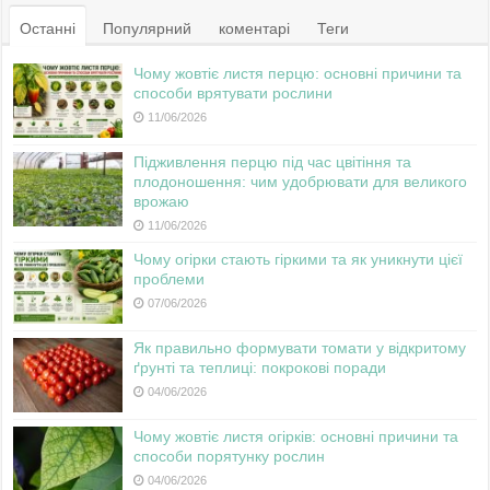
Останні
Популярний
коментарі
Теги
Чому жовтіє листя перцю: основні причини та
способи врятувати рослини
11/06/2026
Підживлення перцю під час цвітіння та
плодоношення: чим удобрювати для великого
врожаю
11/06/2026
Чому огірки стають гіркими та як уникнути цієї
проблеми
07/06/2026
Як правильно формувати томати у відкритому
ґрунті та теплиці: покрокові поради
04/06/2026
Чому жовтіє листя огірків: основні причини та
способи порятунку рослин
04/06/2026