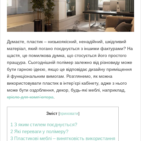
Думаєте, пластик – низькоякісний, ненадійний, шкідливий
матеріал, який погано поєднується з іншими фактурами?
На
щастя, це помилкова думка, що стосується його простого
пращура. Сьогоднішній полімер залежно від різновиду може
бути гарною ідеєю, якщо це відповідає дизайну приміщення
й функціональним вимогам. Розглянемо, як можна
використовувати пластик в інтер’єрі кабінету, адже з нього
може бути оздоблення, декор, будь-які меблі, наприклад,
крісло для комп’ютера
.
Зміст
[
приховати
]
1
З яким стилем поєднується?
2
Які переваги у полімеру?
3
Пластикові меблі – винятковість використання