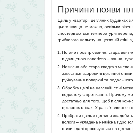
Причини появи плі
Цвіль у квартирі, цегляних будинках з’
цього явища не можна, оскільки рівен
спостерігаються температурні перепа
грибкового нальоту на цегляній стіні в
Погане провітрювання, стара вентил
підвищеною вологістю – ванна, туал
Неякісна або стара кладка з числе
завестися всередині цегляної стінк
руйнування поверхні та подальшого
Обробка цвілі на цегляній стіні мож
водостоку є протікання. Причому мо
достатньо для того, щоб після кожн
цегляних стінах. У разі з’являється н
Прибрати цвіль з цеглини знадобить
вологи – укладена неякісна гідроізо
стики і далі просочується на цегляні