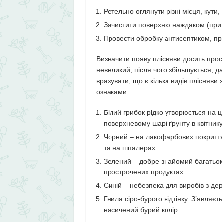
Ретельно оглянути різні місця, кути
Зачистити поверхню наждаком (при 
Провести обробку антисептиком, п
Визначити появу плісняви досить прост
невеликий, після чого збільшується, 
врахувати, що є кілька видів плісняви
ознаками:
Білий грибок рідко утворюється на ц
поверхневому шарі ґрунту в квітнику
Чорний – на лакофарбових покриттях,
та на шпалерах.
Зелений – добре знайомий багатьом,
прострочених продуктах.
Синій – небезпека для виробів з дере
Гнила сіро-бурого відтінку. З’являє
насичений бурий колір.