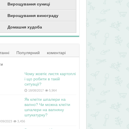
Вирощування суниці
Вирощування винограду
Домашня худоба
танні
Популярний
коментарі
ги
Чому жовтіє листя картоплі
і що робити в такій
ситуації?
18/08/2017
5,964
Як клеїти шпалери на
вапно? Чи можна клеїти
шпалери на вапняну
штукатурку?
/09/2023
3,456