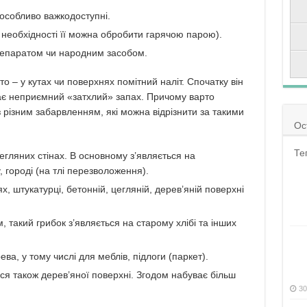
, особливо важкодоступні.
необхідності її можна обробити гарячою парою).
репаратом чи народним засобом.
о – у кутах чи поверхнях помітний наліт. Спочатку він
дає неприємний «затхлий» запах. Причому варто
 з різним забарвленням, які можна відрізнити за такими
Ос
Те
егляних стінах. В основному з’являється на
, городі (на тлі перезволоження).
 штукатурці, бетонній, цегляній, дерев’яній поверхні
 такий грибок з’являється на старому хлібі та інших
ва, у тому числі для меблів, підлоги (паркет).
ться також дерев’яної поверхні. Згодом набуває більш
30