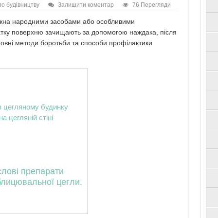
о будівництву
Залишити коментар
76 Перегляди
можна народними засобами або особливими
чатку поверхню зачищають за допомогою наждака, після
новні методи боротьби та способи профілактики
в цегляному будинку
а цегляній стіні
слові препарати
блицювальної цегли.