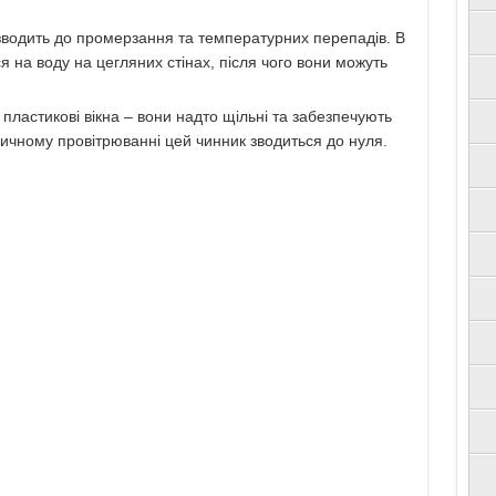
зводить до промерзання та температурних перепадів. В
я на воду на цегляних стінах, після чого вони можуть
ластикові вікна – вони надто щільні та забезпечують
дичному провітрюванні цей чинник зводиться до нуля.