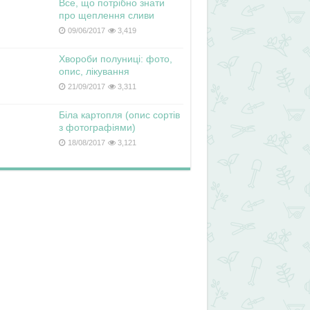
Все, що потрібно знати
про щеплення сливи
09/06/2017
3,419
Хвороби полуниці: фото,
опис, лікування
21/09/2017
3,311
Біла картопля (опис сортів
з фотографіями)
18/08/2017
3,121