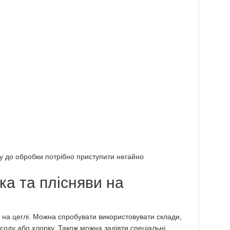
му до обробки потрібно приступити негайно
ка та плісняви на
і на цеглі. Можна спробувати використовувати склади,
 соду або хлорку. Також можна задіяти спеціальні