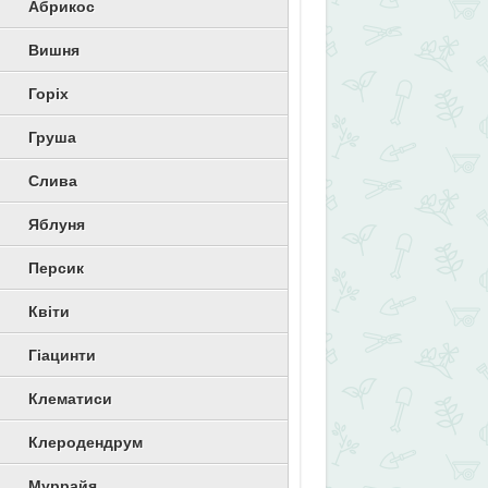
Абрикос
Вишня
Горіх
Груша
Слива
Яблуня
Персик
Квіти
Гіацинти
Клематиси
Клеродендрум
Муррайя