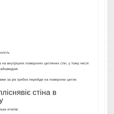
огість
 на внутрішніх поверхнях цегляних стін, у тому числі
кнайшвидше.
вже за рік грибок перейде на поверхню цегли.
ліснявіє стіна в
у
лька етапів: