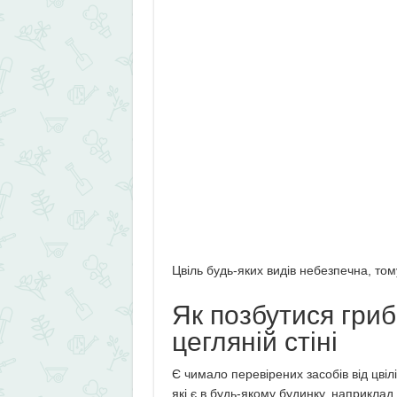
Цвіль будь-яких видів небезпечна, то
Як позбутися гриб
цегляній стіні
Є чимало перевірених засобів від цвіл
які є в будь-якому будинку, наприклад