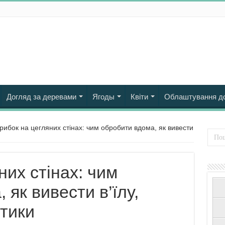
Догляд за деревами
Ягоды
Квіти
Облаштування д
рибок на цегляних стінах: чим обробити вдома, як вивести
них стінах: чим
 як вивести в’їлу,
птики