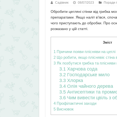
Садівник
08/07/2023
Поради п
Обробити цегляні стінки від грибка 
препаратами. Якщо наліт в’ївся, спо
чого приступають до обробки. Про ос
розказано у цій статті.
Зміст
1
Причини появи плісняви на цеглі
2
Що робити, якщо пліснявіє стіна 
3
Як позбутися грибка та плісняви н
3.1
Харчова сода
3.2
Господарське мило
3.3
Хлорка
3.4
Олія чайного дерева
3.5
Антисептики та проми
3.6
Чим вивести цвіль з о
4
Профілактичні заходи
5
Висновок