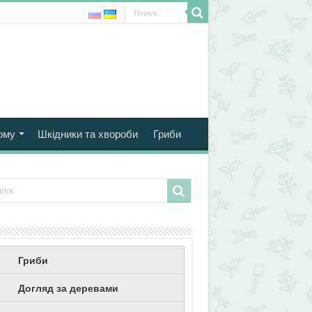
ому
Шкідники та хвороби
Гриби
Гриби
Догляд за деревами