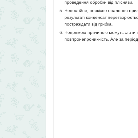
проведення обробки від плісняви.
Непостійне, неякісне опалення при
результаті конденсат перетворюєтьс
постраждати від грибка.
Непрямою причиною можуть стати і п
повітронепроникність. Але за періо