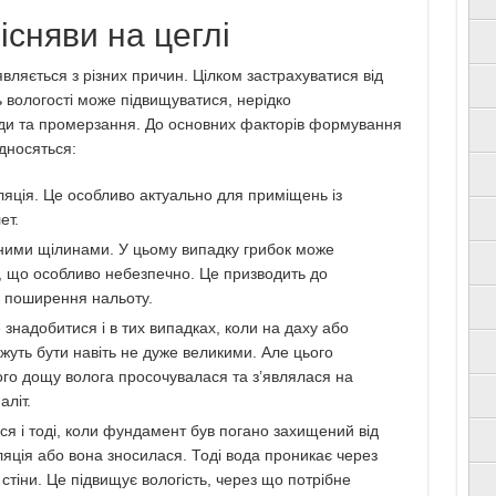
сняви на цеглі
являється з різних причин. Цілком застрахуватися від
ь вологості може підвищуватися, нерідко
ди та промерзання. До основних факторів формування
ідносяться:
яція. Це особливо актуально для приміщень із
ет.
нними щілинами. У цьому випадку грибок може
и, що особливо небезпечно. Це призводить до
 поширення нальоту.
е знадобитися і в тих випадках, коли на даху або
жуть бути навіть не дуже великими. Але цього
ого дощу волога просочувалася та з’являлася на
аліт.
ся і тоді, коли фундамент був погано захищений від
ляція або вона зносилася. Тоді вода проникає через
 стіни. Це підвищує вологість, через що потрібне