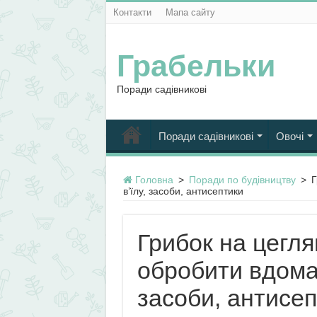
Контакти
Мапа сайту
Грабельки
Поради садівникові
Поради садівникові
Овочі
Головна
>
Поради по будівництву
>
Г
в’їлу, засоби, антисептики
Грибок на цегля
обробити вдома,
засоби, антисе